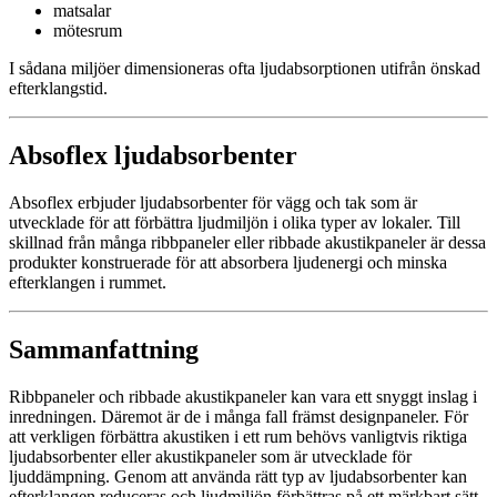
matsalar
mötesrum
I sådana miljöer dimensioneras ofta ljudabsorptionen utifrån önskad
efterklangstid.
Absoflex ljudabsorbenter
Absoflex erbjuder ljudabsorbenter för vägg och tak som är
utvecklade för att förbättra ljudmiljön i olika typer av lokaler. Till
skillnad från många ribbpaneler eller ribbade akustikpaneler är dessa
produkter konstruerade för att absorbera ljudenergi och minska
efterklangen i rummet.
Sammanfattning
Ribbpaneler och ribbade akustikpaneler kan vara ett snyggt inslag i
inredningen. Däremot är de i många fall främst designpaneler. För
att verkligen förbättra akustiken i ett rum behövs vanligtvis riktiga
ljudabsorbenter eller akustikpaneler som är utvecklade för
ljuddämpning. Genom att använda rätt typ av ljudabsorbenter kan
efterklangen reduceras och ljudmiljön förbättras på ett märkbart sätt.