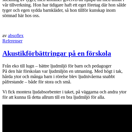
vår tillverkning. Hon har tidigare haft ett eget företag där hon sålde
tyger och egen sydda barnkläder, så hon tillför kunskap inom
sömnad här hos oss.
av
absoflex
Referenser
Akustikförbättringar på en förskola
Från eko till lugn – bättre ljudmiljö för barn och pedagoger
På den här förskolan var ljudmiljön en utmaning. Med högt i tak,
hårda ytor och många barn i rörelse blev ljudnivåerna snabbt
påfrestande – både för stora och små.
Vi fick montera ljudabsorbenter i taket, på väggarna och andra ytor
för att kunna få detta allrum till en bra ljudmiljö för alla.