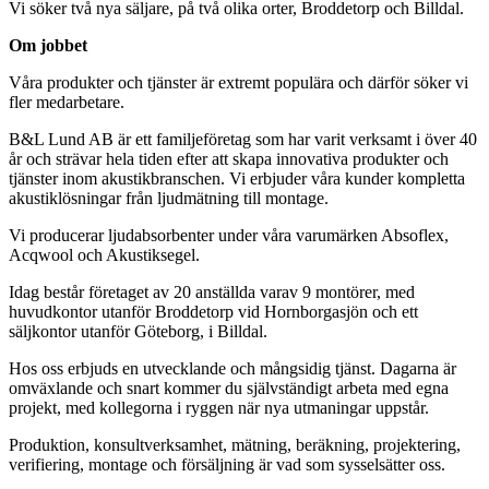
Vi söker två nya säljare, på två olika orter, Broddetorp och Billdal.
Om jobbet
Våra produkter och tjänster är extremt populära och därför söker vi
fler medarbetare.
B&L Lund AB är ett familjeföretag som har varit verksamt i över 40
år och strävar hela tiden efter att skapa innovativa produkter och
tjänster inom akustikbranschen. Vi erbjuder våra kunder kompletta
akustiklösningar från ljudmätning till montage.
Vi producerar ljudabsorbenter under våra varumärken Absoflex,
Acqwool och Akustiksegel.
Idag består företaget av 20 anställda varav 9 montörer, med
huvudkontor utanför Broddetorp vid Hornborgasjön och ett
säljkontor utanför Göteborg, i Billdal.
Hos oss erbjuds en utvecklande och mångsidig tjänst. Dagarna är
omväxlande och snart kommer du självständigt arbeta med egna
projekt, med kollegorna i ryggen när nya utmaningar uppstår.
Produktion, konsultverksamhet, mätning, beräkning, projektering,
verifiering, montage och försäljning är vad som sysselsätter oss.