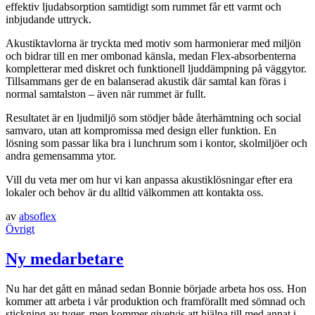
effektiv ljudabsorption samtidigt som rummet får ett varmt och
inbjudande uttryck.
Akustiktavlorna är tryckta med motiv som harmonierar med miljön
och bidrar till en mer ombonad känsla, medan Flex-absorbenterna
kompletterar med diskret och funktionell ljuddämpning på väggytor.
Tillsammans ger de en balanserad akustik där samtal kan föras i
normal samtalston – även när rummet är fullt.
Resultatet är en ljudmiljö som stödjer både återhämtning och social
samvaro, utan att kompromissa med design eller funktion. En
lösning som passar lika bra i lunchrum som i kontor, skolmiljöer och
andra gemensamma ytor.
Vill du veta mer om hur vi kan anpassa akustiklösningar efter era
lokaler och behov är du alltid välkommen att kontakta oss.
av
absoflex
Övrigt
Ny medarbetare
Nu har det gått en månad sedan Bonnie började arbeta hos oss. Hon
kommer att arbeta i vår produktion och framförallt med sömnad och
stickning av tyger, men kommer givetvis att hjälpa till med annat i