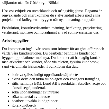
säljkontor utanför Göteborg, i Billdal.
Hos oss erbjuds en utvecklande och mångsidig tjänst. Dagarna är
omväxlande och snart kommer du självständigt arbeta med egna
projekt, med kollegorna i ryggen när nya utmaningar uppstår.
Produktion, konsultverksamhet, mätning, beräkning, projektering,
verifiering, montage och försäljning är vad som sysselsätter oss.
Arbetsuppgifter
Du kommer att ingå i vårt team som brinner för att göra affärer och
vårda våra kundrelationer. Du bearbetar befintliga kunder och
bygger upp relationer med nya. Du kommer att ha daglig kontakt
med arkitekter och kunder, både via telefon, fysiska kundbesök,
samt via digitala hjälpmedel. I punktform ska du…
bedriva självständigt uppsökande säljarbete
aktivt delta och bidra till bolagets och kollegors framgång
sälja, samtliga B&L Lund AB’s produkter: absoflex, acqwool,
akustiksegel, undertak
söka upphandlingar av intresse
söka ramavtal av intresse
bearbeta utvalda kundgrupper
göra kundbesök