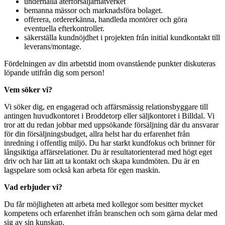
underhålla återförsäljarnätverket
bemanna mässor och marknadsföra bolaget.
offerera, ordererkänna, handleda montörer och göra
eventuella efterkontroller.
säkerställa kundnöjdhet i projekten från initial kundkontakt till
leverans/montage.
Fördelningen av din arbetstid inom ovanstående punkter diskuteras
löpande utifrån dig som person!
Vem söker vi?
Vi söker dig, en engagerad och affärsmässig relationsbyggare till
antingen huvudkontoret i Broddetorp eller säljkontoret i Billdal. Vi
tror att du redan jobbar med uppsökande försäljning där du ansvarar
för din försäljningsbudget, allra helst har du erfarenhet från
inredning i offentlig miljö. Du har starkt kundfokus och brinner för
långsiktiga affärsrelationer. Du är resultatorienterad med högt eget
driv och har lätt att ta kontakt och skapa kundmöten. Du är en
lagspelare som också kan arbeta för egen maskin.
Vad erbjuder vi?
Du får möjligheten att arbeta med kollegor som besitter mycket
kompetens och erfarenhet ifrån branschen och som gärna delar med
sig av sin kunskap.