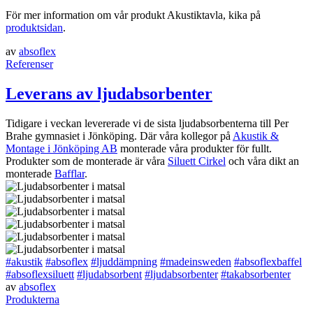
För mer information om vår produkt Akustiktavla, kika på
produktsidan
.
av
absoflex
Referenser
Leverans av ljudabsorbenter
Tidigare i veckan levererade vi de sista ljudabsorbenterna till Per
Brahe gymnasiet i Jönköping. Där våra kollegor på
Akustik &
Montage i Jönköping AB
monterade våra produkter för fullt.
Produkter som de monterade är våra
Siluett Cirkel
och våra dikt an
monterade
Bafflar
.
#akustik
#absoflex
#ljuddämpning
#madeinsweden
#absoflexbaffel
#absoflexsiluett
#ljudabsorbent
#ljudabsorbenter
#takabsorbenter
av
absoflex
Produkterna