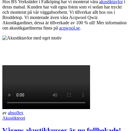
Hos BS Verkstäder i Falköping har vi monterat våra
akustiktavlor
i
deras matsal. Kunden har valt egna foton som vi sedan har tryckt
och monterat på vår väggabsorbent. Vi tillverkar allt hos oss i
Broddetop. Vi monterade även våra Acqwool Qwiz
Akustikgardiner, dessa är tillverkade av 100 % ull! Mer information
om akustikgardinerna finns på
acqwool.se
.
av
absoflex
Akustikteori
Vårens akustikkurser är nu fullbokade!