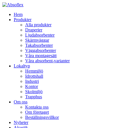
Hem
Produkter
Alla produkter
Draperier
Ljudabsorbenter
Skärmväggar
Takabsorbenter
Väggabsorbenter
Våra montagesätt
Våra absorbent-varianter
Lokaltyp
Hemmiljö
Idrottshall
Industri
Kontor
Skolmiljö
Trapphus
Om oss
Kontakta oss
Om företaget
Beställningsvillkor
Nyheter
Akustik