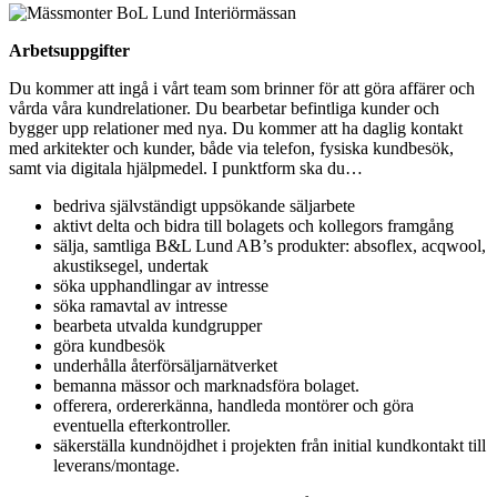
Arbetsuppgifter
Du kommer att ingå i vårt team som brinner för att göra affärer och
vårda våra kundrelationer. Du bearbetar befintliga kunder och
bygger upp relationer med nya. Du kommer att ha daglig kontakt
med arkitekter och kunder, både via telefon, fysiska kundbesök,
samt via digitala hjälpmedel. I punktform ska du…
bedriva självständigt uppsökande säljarbete
aktivt delta och bidra till bolagets och kollegors framgång
sälja, samtliga B&L Lund AB’s produkter: absoflex, acqwool,
akustiksegel, undertak
söka upphandlingar av intresse
söka ramavtal av intresse
bearbeta utvalda kundgrupper
göra kundbesök
underhålla återförsäljarnätverket
bemanna mässor och marknadsföra bolaget.
offerera, ordererkänna, handleda montörer och göra
eventuella efterkontroller.
säkerställa kundnöjdhet i projekten från initial kundkontakt till
leverans/montage.