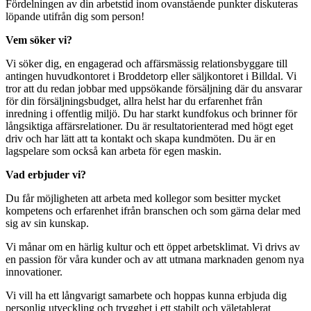
Fördelningen av din arbetstid inom ovanstående punkter diskuteras
löpande utifrån dig som person!
Vem söker vi?
Vi söker dig, en engagerad och affärsmässig relationsbyggare till
antingen huvudkontoret i Broddetorp eller säljkontoret i Billdal. Vi
tror att du redan jobbar med uppsökande försäljning där du ansvarar
för din försäljningsbudget, allra helst har du erfarenhet från
inredning i offentlig miljö. Du har starkt kundfokus och brinner för
långsiktiga affärsrelationer. Du är resultatorienterad med högt eget
driv och har lätt att ta kontakt och skapa kundmöten. Du är en
lagspelare som också kan arbeta för egen maskin.
Vad erbjuder vi?
Du får möjligheten att arbeta med kollegor som besitter mycket
kompetens och erfarenhet ifrån branschen och som gärna delar med
sig av sin kunskap.
Vi månar om en härlig kultur och ett öppet arbetsklimat. Vi drivs av
en passion för våra kunder och av att utmana marknaden genom nya
innovationer.
Vi vill ha ett långvarigt samarbete och hoppas kunna erbjuda dig
personlig utveckling och trygghet i ett stabilt och väletablerat