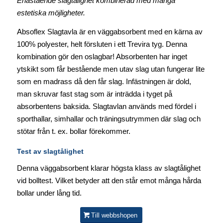
Enastående slagtålighet kombinerad med många
estetiska möjligheter.
Absoflex Slagtavla är en väggabsorbent med en kärna av
100% polyester, helt försluten i ett Trevira tyg. Denna
kombination gör den oslagbar! Absorbenten har inget
ytskikt som får bestående men utav slag utan fungerar lite
som en madrass då den får slag. Infästningen är dold,
man skruvar fast stag som är inträdda i tyget på
absorbentens baksida. Slagtavlan används med fördel i
sporthallar, simhallar och träningsutrymmen där slag och
stötar från t. ex. bollar förekommer.
Test av slagtålighet
Denna väggabsorbent klarar högsta klass av slagtålighet
vid bolltest. Vilket betyder att den står emot många hårda
bollar under lång tid.
Till webbshopen