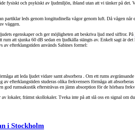
fysiskt och psykiskt av ljudmiljön, ibland utan att vi tänker på det. V
an partiklar leds genom longitudinella vågor genom luft. Då vågen når ett
 av väggen.
 ljudets egenskaper och ger möjligheten att beskriva ljud med siffror. På
 ett rum att sjunka 60 dB sedan en ljudkälla stängts av. Enkelt sagt är det
lys av efterklangstiden används Sabines formel:
måga att leda ljudet vidare samt absorbera . Om ett rums avgränsande 
ng av efterklangstiden studeras olika frekvensers förmåga att absorberas
en god rumsakustik eftersträvas en jämn absorption för de hörbara frek
 av lokaler, främst skollokaler. Tveka inte på att slå oss en signal om du
an i Stockholm