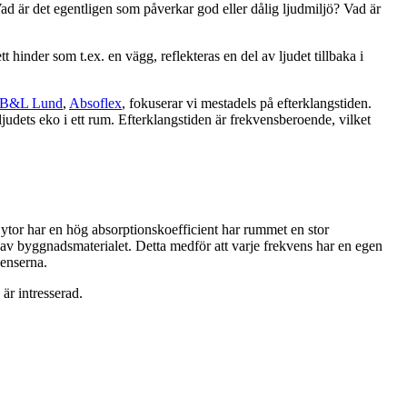
ad är det egentligen som påverkar god eller dålig ljudmiljö? Vad är
 hinder som t.ex. en vägg, reflekteras en del av ljudet tillbaka i
B&L Lund
,
Absoflex
, fokuserar vi mestadels på efterklangstiden.
 ljudets eko i ett rum. Efterklangstiden är frekvensberoende, vilket
ytor har en hög absorptionskoefficient har rummet en stor
 av byggnadsmaterialet. Detta medför att varje frekvens har en egen
venserna.
 är intresserad.