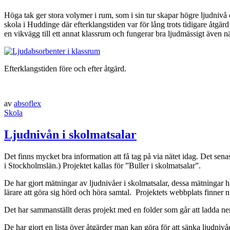
Höga tak ger stora volymer i rum, som i sin tur skapar högre ljudnivå o
skola i Huddinge där efterklangstiden var för lång trots tidigare åtg
en vikvägg till ett annat klassrum och fungerar bra ljudmässigt även 
Efterklangstiden före och efter åtgärd.
av
absoflex
Skola
Ljudnivån i skolmatsalar
Det finns mycket bra information att få tag på via nätet idag. Det sen
i Stockholmslän.) Projektet kallas för ”Buller i skolmatsalar”.
De har gjort mätningar av ljudnivåer i skolmatsalar, dessa mätningar ha
lärare att göra sig hörd och höra samtal. Projektets webbplats finner n
Det har sammanställt deras projekt med en folder som går att ladda n
De har gjort en lista över åtgärder man kan göra för att sänka ljudnivå