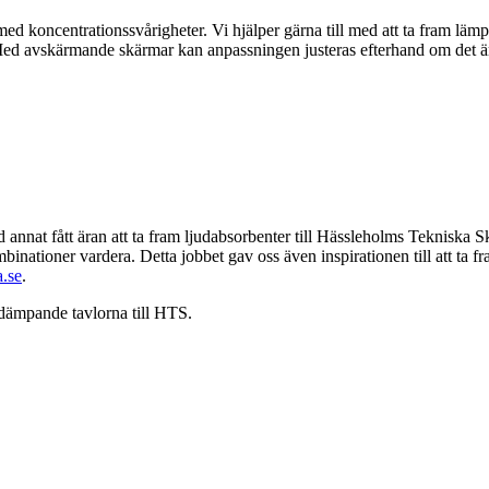
med koncentrationssvårigheter. Vi hjälper gärna till med att ta fram lämpl
 Med avskärmande skärmar kan anpassningen justeras efterhand om det är
nat fått äran att ta fram ljudabsorbenter till Hässleholms Tekniska Skola 
inationer vardera. Detta jobbet gav oss även inspirationen till att ta f
a.se
.
ddämpande tavlorna till HTS.