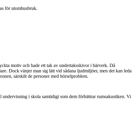
das för utomhusbruk.
kta motiv och hade ett tak av undertaksskivor i bärverk. Då
lare. Dock vänjer man sig lätt vid sådana ljudmiljöer, men det kan leda
 öronen, särskilt de personer med hörselproblem.
ll undervisning i skola samtidigt som dem förbättrar rumsakustiken. Vi