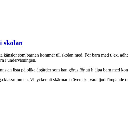
i skolan
 känslor som barnen kommer till skolan med. För barn med t. ex. adhd är 
rn i undervisningen.
finns en lista på olika åtgärder som kan göras för att hjälpa barn med ko
gliga klassrummen. Vi tycker att skärmarna även ska vara ljuddämpande oc