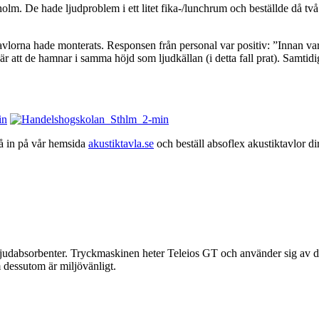
olm. De hade ljudproblem i ett litet fika-/lunchrum och beställde då t
vlorna hade monterats. Responsen från personal var positiv: ”Innan var 
är att de hamnar i samma höjd som ljudkällan (i detta fall prat). Samtidi
Gå in på vår hemsida
akustiktavla.se
och beställ absoflex akustiktavlor dir
 ljudabsorbenter. Tryckmaskinen heter Teleios GT och använder sig av di
 dessutom är miljövänligt.