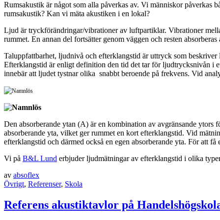
Rumsakustik är något som alla påverkas av. Vi människor påverkas både 
rumsakustik? Kan vi mäta akustiken i en lokal?
Ljud är tryckförändringar/vibrationer av luftpartiklar. Vibrationer mell
rummet. En annan del fortsätter genom väggen och resten absorberas
Taluppfattbarhet, ljudnivå och efterklangstid är uttryck som beskriver
Efterklangstid är enligt definition den tid det tar för ljudtrycksnivån i
innebär att ljudet tystnar olika snabbt beroende på frekvens. Vid ana
Den absorberande ytan (A) är en kombination av avgränsande ytors för
absorberande yta, vilket ger rummet en kort efterklangstid. Vid mätni
efterklangstid och därmed också en egen absorberande yta. För att få 
Vi på
B&L Lund
erbjuder ljudmätningar av efterklangstid i olika typer
av
absoflex
Övrigt
,
Referenser
,
Skola
Referens akustiktavlor på Handelshögskol