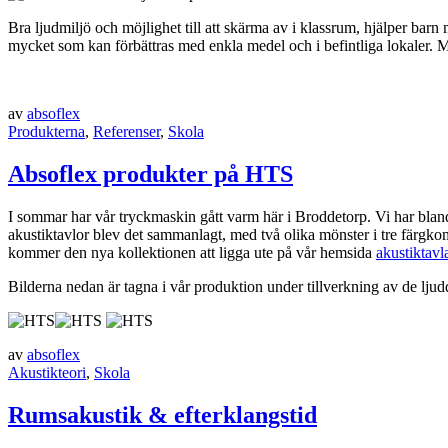
Bra ljudmiljö och möjlighet till att skärma av i klassrum, hjälper barn 
mycket som kan förbättras med enkla medel och i befintliga lokaler.
av
absoflex
Produkterna
,
Referenser
,
Skola
Absoflex produkter på HTS
I sommar har vår tryckmaskin gått varm här i Broddetorp. Vi har bland an
akustiktavlor blev det sammanlagt, med två olika mönster i tre färgkomb
kommer den nya kollektionen att ligga ute på vår hemsida
akustiktavl
Bilderna nedan är tagna i vår produktion under tillverkning av de lju
av
absoflex
Akustikteori
,
Skola
Rumsakustik & efterklangstid