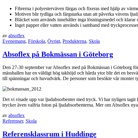
Fibrerna i polyesterväven färgas och fixeras med hjälp av värm
Motiven blir tydliga och färgstarka utan att påverka vävens lju
Bläcket som används innehåller inga lösningsmedel och klara
Inget papper eller vatten används i samband med tryckprocessen 
av
absoflex
Evenemang
,
Förskola
,
Övrigt
,
Produkterna
,
Skola
Absoflex på Bokmässan i Göteborg
Den 27-30 september var Absoflex med på Bokmässan i Göteborg för fö
mässhallen har en väldigt hög takhöjd och hårda ytor blir det en besvä
till spänningar och huvudvärk. De personer som besökte vår monter tyck
Det vi visade upp var ljudabsorbenter med tryck. Vi har nyligen tagit
trycker även valfria foton på ljudabsorbenterna. Mer om Absoflex ny
av
absoflex
Referenser
,
Skola
Referensklassrum i Huddinge