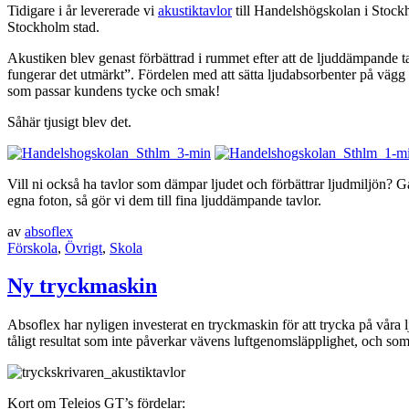
Tidigare i år levererade vi
akustiktavlor
till Handelshögskolan i Stockh
Stockholm stad.
Akustiken blev genast förbättrad i rummet efter att de ljuddämpande ta
fungerar det utmärkt”. Fördelen med att sätta ljudabsorbenter på vägg 
som passar kundens tycke och smak!
Såhär tjusigt blev det.
Vill ni också ha tavlor som dämpar ljudet och förbättrar ljudmiljön? 
egna foton, så gör vi dem till fina ljuddämpande tavlor.
av
absoflex
Förskola
,
Övrigt
,
Skola
Ny tryckmaskin
Absoflex har nyligen investerat en tryckmaskin för att trycka på våra
tåligt resultat som inte påverkar vävens luftgenomsläpplighet, och som
Kort om Teleios GT’s fördelar: