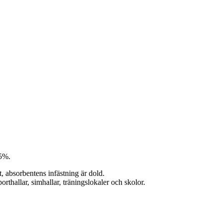
25%.
t, absorbentens infästning är dold.
rthallar, simhallar, träningslokaler och skolor.