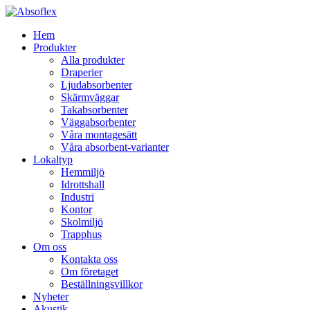
Hem
Produkter
Alla produkter
Draperier
Ljudabsorbenter
Skärmväggar
Takabsorbenter
Väggabsorbenter
Våra montagesätt
Våra absorbent-varianter
Lokaltyp
Hemmiljö
Idrottshall
Industri
Kontor
Skolmiljö
Trapphus
Om oss
Kontakta oss
Om företaget
Beställningsvillkor
Nyheter
Akustik