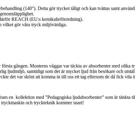
ebehandling (140°). Detta gör trycket tåligt och kan tvättas samt använ
dgenomsläpplighet.
r därför REACH (EU:s kemikalieförordning).
vilket gör våra tryck miljövänliga.
rsta gången. Monterns väggar var täckta av absorbenter med olika tryc
rlig ljudmiljö, samtidigt som det är mycket ljud från besökare och utstäl
te det var skönt att komma in till oss ett tag eftersom de då fick vila
 fram en kollektion med ”Pedagogiska ljudabsorbenter” som är tänkta ti
a tryckmaskin och tryckteknik kommer snart!