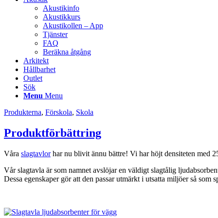
Akustikinfo
Akustikkurs
Akustikollen – App
Tjänster
FAQ
Beräkna åtgång
Arkitekt
Hållbarhet
Outlet
Sök
Menu
Menu
Produkterna
,
Förskola
,
Skola
Produktförbättring
Våra
slagtavlor
har nu blivit ännu bättre! Vi har höjt densiteten med 
Vår slagtavla är som namnet avslöjar en väldigt slagtålig ljudabsorben
Dessa egenskaper gör att den passar utmärkt i utsatta miljöer så som spo