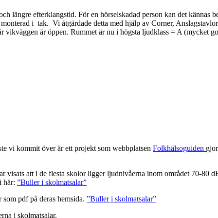
ch längre efterklangstid. För en hörselskadad person kan det kännas besvär
ärd monterad i tak. Vi åtgärdade detta med hjälp av Corner, Anslagstavlo
när vikväggen är öppen. Rummet är nu i högsta ljudklass = A (mycket go
aste vi kommit över är ett projekt som webbplatsen
Folkhälsoguiden
gjo
r visats att i de flesta skolor ligger ljudnivåerna inom området 70-80 dB
i här:
”Buller i skolmatsalar”
er som pdf på deras hemsida.
”Buller i skolmatsalar”
erna i skolmatsalar.