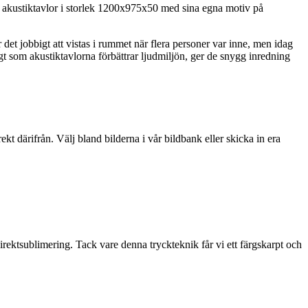
vå akustiktavlor i storlek 1200x975x50 med sina egna motiv på
det jobbigt att vistas i rummet när flera personer var inne, men idag
gt som akustiktavlorna förbättrar ljudmiljön, ger de snygg inredning
ekt därifrån. Välj bland bilderna i vår bildbank eller skicka in era
rektsublimering. Tack vare denna tryckteknik får vi ett färgskarpt och