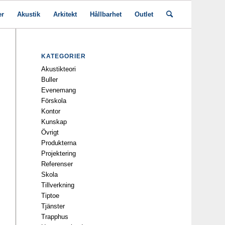
er
Akustik
Arkitekt
Hållbarhet
Outlet
KATEGORIER
Akustikteori
Buller
Evenemang
Förskola
Kontor
Kunskap
Övrigt
Produkterna
Projektering
Referenser
Skola
Tillverkning
Tiptoe
Tjänster
Trapphus