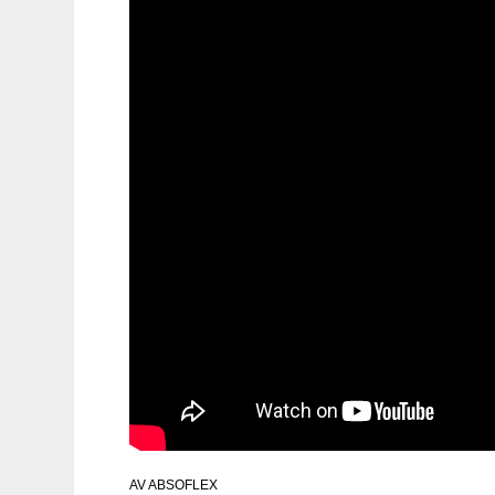
AV
ABSOFLEX