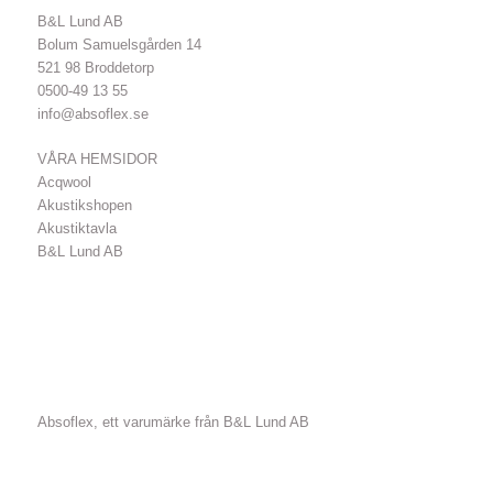
B&L Lund AB
Bolum Samuelsgården 14
521 98 Broddetorp
0500-49 13 55
info@absoflex.se
VÅRA HEMSIDOR
Acqwool
Akustikshopen
Akustiktavla
B&L Lund AB
Absoflex, ett varumärke från B&L Lund AB