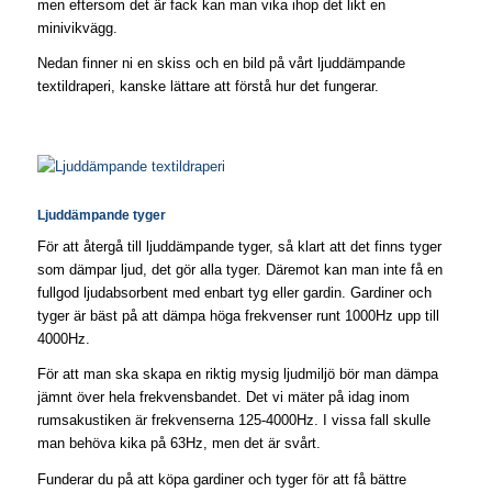
men eftersom det är fack kan man vika ihop det likt en
minivikvägg.
Nedan finner ni en skiss och en bild på vårt ljuddämpande
textildraperi, kanske lättare att förstå hur det fungerar.
Ljuddämpande tyger
För att återgå till ljuddämpande tyger, så klart att det finns tyger
som dämpar ljud, det gör alla tyger. Däremot kan man inte få en
fullgod ljudabsorbent med enbart tyg eller gardin. Gardiner och
tyger är bäst på att dämpa höga frekvenser runt 1000Hz upp till
4000Hz.
För att man ska skapa en riktig mysig ljudmiljö bör man dämpa
jämnt över hela frekvensbandet. Det vi mäter på idag inom
rumsakustiken är frekvenserna 125-4000Hz. I vissa fall skulle
man behöva kika på 63Hz, men det är svårt.
Funderar du på att köpa gardiner och tyger för att få bättre