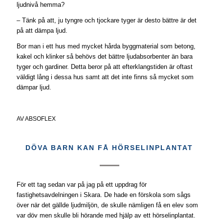
ljudnivå hemma?
– Tänk på att, ju tyngre och tjockare tyger är desto bättre är det
på att dämpa ljud.
Bor man i ett hus med mycket hårda byggmaterial som betong,
kakel och klinker så behövs det bättre ljudabsorbenter än bara
tyger och gardiner. Detta beror på att efterklangstiden är oftast
väldigt lång i dessa hus samt att det inte finns så mycket som
dämpar ljud.
AV
ABSOFLEX
DÖVA BARN KAN FÅ HÖRSELINPLANTAT
För ett tag sedan var på jag på ett uppdrag för
fastighetsavdelningen i Skara. De hade en förskola som sågs
över när det gällde ljudmiljön, de skulle nämligen få en elev som
var döv men skulle bli hörande med hjälp av ett hörselinplantat.