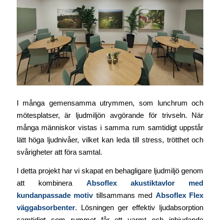
I många gemensamma utrymmen, som lunchrum och
mötesplatser, är ljudmiljön avgörande för trivseln. När
många människor vistas i samma rum samtidigt uppstår
lätt höga ljudnivåer, vilket kan leda till stress, trötthet och
svårigheter att föra samtal.
I detta projekt har vi skapat en behagligare ljudmiljö genom
att kombinera
Absoflex akustiktavlor med
kundanpassade motiv
tillsammans med
Absoflex Flex
väggabsorbenter
. Lösningen ger effektiv ljudabsorption
samtidigt som rummet får ett varmt och inbjudande