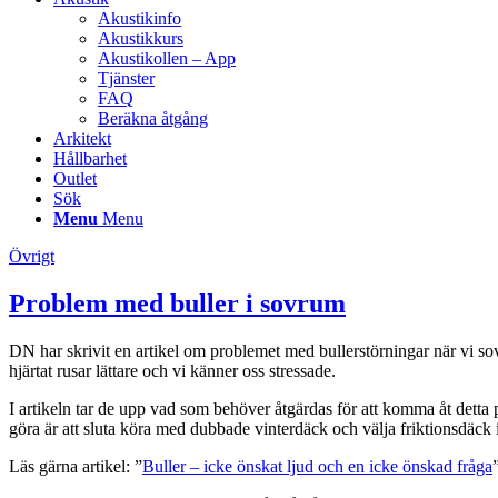
Akustikinfo
Akustikkurs
Akustikollen – App
Tjänster
FAQ
Beräkna åtgång
Arkitekt
Hållbarhet
Outlet
Sök
Menu
Menu
Övrigt
Problem med buller i sovrum
DN har skrivit en artikel om problemet med bullerstörningar när vi sove
hjärtat rusar lättare och vi känner oss stressade.
I artikeln tar de upp vad som behöver åtgärdas för att komma åt detta pr
göra är att sluta köra med dubbade vinterdäck och välja friktionsdäck i
Läs gärna artikel: ”
Buller – icke önskat ljud och en icke önskad fråga