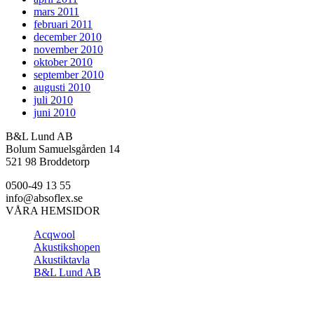
mars 2011
februari 2011
december 2010
november 2010
oktober 2010
september 2010
augusti 2010
juli 2010
juni 2010
B&L Lund AB
Bolum Samuelsgården 14
521 98 Broddetorp
0500-49 13 55
info@absoflex.se
VÅRA HEMSIDOR
Acqwool
Akustikshopen
Akustiktavla
B&L Lund AB