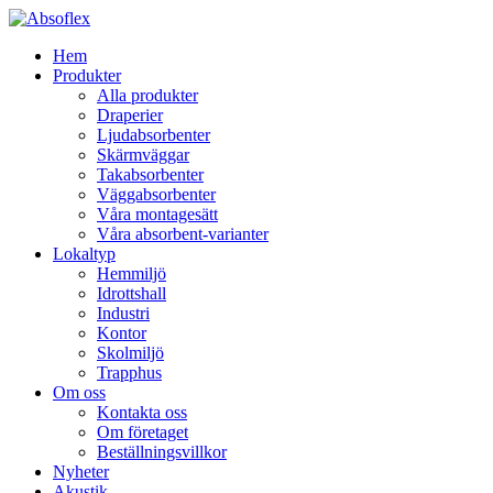
Hem
Produkter
Alla produkter
Draperier
Ljudabsorbenter
Skärmväggar
Takabsorbenter
Väggabsorbenter
Våra montagesätt
Våra absorbent-varianter
Lokaltyp
Hemmiljö
Idrottshall
Industri
Kontor
Skolmiljö
Trapphus
Om oss
Kontakta oss
Om företaget
Beställningsvillkor
Nyheter
Akustik