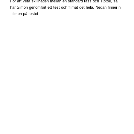
För att veta skillnaden mellan en standard tass och Tiptoe, så
har Simon genomfört ett test och filmat det hela. Nedan finner ni
filmen på testet.