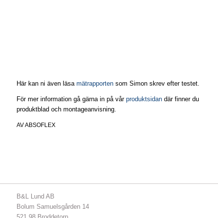
Här kan ni även läsa
mätrapporten
som Simon skrev efter testet.
För mer information gå gärna in på vår
produktsidan
där finner du
produktblad och montageanvisning.
AV
ABSOFLEX
B&L Lund AB
Bolum Samuelsgården 14
521 98 Broddetorp