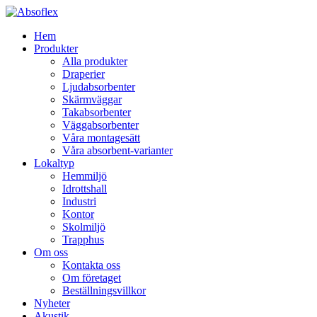
Hem
Produkter
Alla produkter
Draperier
Ljudabsorbenter
Skärmväggar
Takabsorbenter
Väggabsorbenter
Våra montagesätt
Våra absorbent-varianter
Lokaltyp
Hemmiljö
Idrottshall
Industri
Kontor
Skolmiljö
Trapphus
Om oss
Kontakta oss
Om företaget
Beställningsvillkor
Nyheter
Akustik