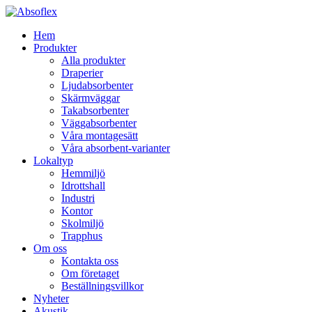
Hem
Produkter
Alla produkter
Draperier
Ljudabsorbenter
Skärmväggar
Takabsorbenter
Väggabsorbenter
Våra montagesätt
Våra absorbent-varianter
Lokaltyp
Hemmiljö
Idrottshall
Industri
Kontor
Skolmiljö
Trapphus
Om oss
Kontakta oss
Om företaget
Beställningsvillkor
Nyheter
Akustik