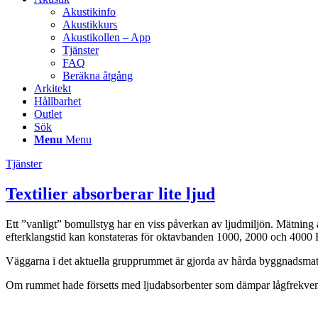
Akustikinfo
Akustikkurs
Akustikollen – App
Tjänster
FAQ
Beräkna åtgång
Arkitekt
Hållbarhet
Outlet
Sök
Menu
Menu
Tjänster
Textilier absorberar lite ljud
Ett ”vanligt” bomullstyg har en viss påverkan av ljudmiljön. Mätning 
efterklangstid kan konstateras för oktavbanden 1000, 2000 och 4000 
Väggarna i det aktuella grupprummet är gjorda av hårda byggnadsmateri
Om rummet hade försetts med ljudabsorbenter som dämpar lågfrekvent l