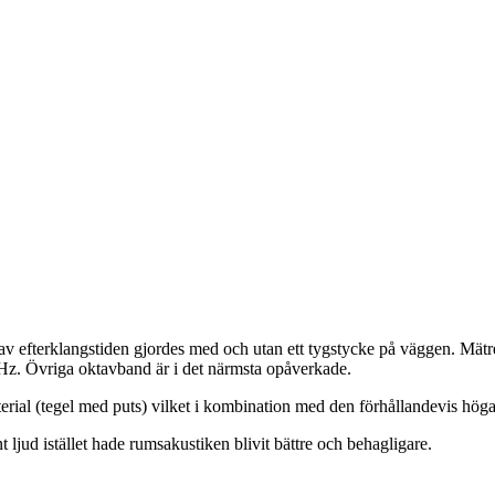
av efterklangstiden gjordes med och utan ett tygstycke på väggen. Mätre
Hz. Övriga oktavband är i det närmsta opåverkade.
al (tegel med puts) vilket i kombination med den förhållandevis höga t
jud istället hade rumsakustiken blivit bättre och behagligare.