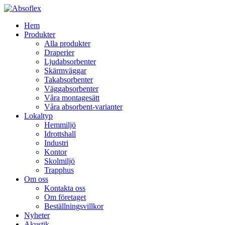
Hem
Produkter
Alla produkter
Draperier
Ljudabsorbenter
Skärmväggar
Takabsorbenter
Väggabsorbenter
Våra montagesätt
Våra absorbent-varianter
Lokaltyp
Hemmiljö
Idrottshall
Industri
Kontor
Skolmiljö
Trapphus
Om oss
Kontakta oss
Om företaget
Beställningsvillkor
Nyheter
Akustik