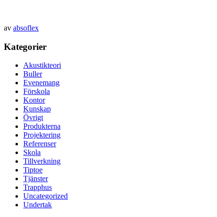
av
absoflex
Kategorier
Akustikteori
Buller
Evenemang
Förskola
Kontor
Kunskap
Övrigt
Produkterna
Projektering
Referenser
Skola
Tillverkning
Tiptoe
Tjänster
Trapphus
Uncategorized
Undertak