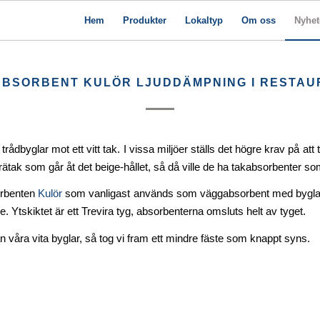
Hem
Produkter
Lokaltyp
Om oss
Nyhet
BSORBENT KULÖR LJUDDÄMPNING I RESTA
dbyglar mot ett vitt tak. I vissa miljöer ställs det högre krav på att
rätak som går åt det beige-hållet, så då ville de ha takabsorbenter som
sorbenten
Kulör
som vanligast används som väggabsorbent med byglar.
e. Ytskiktet är ett Trevira tyg, absorbenterna omsluts helt av tyget.
våra vita byglar, så tog vi fram ett mindre fäste som knappt syns.