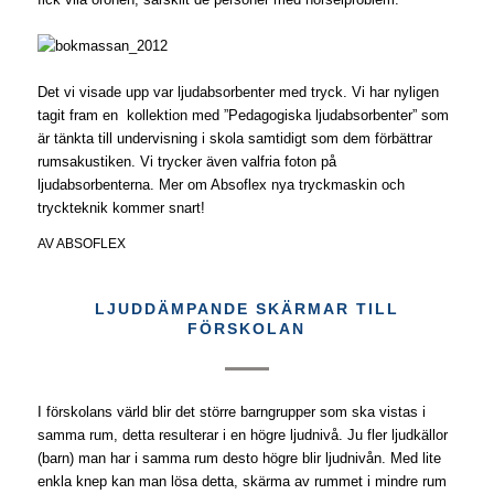
Det vi visade upp var ljudabsorbenter med tryck. Vi har nyligen
tagit fram en kollektion med ”Pedagogiska ljudabsorbenter” som
är tänkta till undervisning i skola samtidigt som dem förbättrar
rumsakustiken. Vi trycker även valfria foton på
ljudabsorbenterna. Mer om Absoflex nya tryckmaskin och
tryckteknik kommer snart!
AV
ABSOFLEX
LJUDDÄMPANDE SKÄRMAR TILL
FÖRSKOLAN
I förskolans värld blir det större barngrupper som ska vistas i
samma rum, detta resulterar i en högre ljudnivå. Ju fler ljudkällor
(barn) man har i samma rum desto högre blir ljudnivån. Med lite
enkla knep kan man lösa detta, skärma av rummet i mindre rum