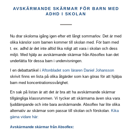
AVSKÄRMANDE SKÄRMAR FÖR BARN MED
ADHD I SKOLAN
Nu drar skolorna igång igen efter ett långt sommarlov. Det är med
olika känslor som barnen kommer till skolan med. För barn med
t. ex. adhd är det inte alltid lika roligt att vara i skolan och dess
miljö. Med hjälp av avskärmande skärmar från Absoflex kan det
underlätta för dessa barn i undervisningen.
I en debattartikel i
Aftonbladet som läraren Daniel Johansson
skrivit finns en lista på olika åtgärder som kan göras för att hjälpa
barn med koncentrationssvårighet.
En sak på listan är att det är bra att ha avskärmande skärmar
tillgängliga klassrummen. Vi tycker att skärmarna även ska vara
ljuddämpande och inte bara avskärmande. Absoflex har lite olika
alternativ av skärmar som passar till skolan och förskolan.
Kika
gärna vidare här:
Avskärmande skärmar från Absoflex: