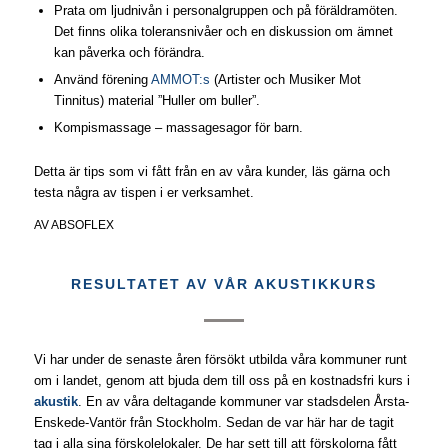
Prata om ljudnivån i personalgruppen och på föräldramöten.
Det finns olika toleransnivåer och en diskussion om ämnet
kan påverka och förändra.
Använd förening
AMMOT:s
(Artister och Musiker Mot
Tinnitus) material ”Huller om buller”.
Kompismassage – massagesagor för barn.
Detta är tips som vi fått från en av våra kunder, läs gärna och
testa några av tispen i er verksamhet.
AV
ABSOFLEX
RESULTATET AV VÅR AKUSTIKKURS
Vi har under de senaste åren försökt utbilda våra kommuner runt
om i landet, genom att bjuda dem till oss på en kostnadsfri kurs i
akustik
. En av våra deltagande kommuner var stadsdelen Årsta-
Enskede-Vantör från Stockholm. Sedan de var här har de tagit
tag i alla sina förskolelokaler. De har sett till att förskolorna fått