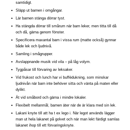
samtidigt.
Släpp ut barnen i omgångar.
Lär barnen stänga dörrar tyst.
Ha stängda dörrar till smårum när barn leker, men titta till då
och då, gärna genom fönster.
Specificera maxantal barn i vissa rum (matte också) gynnar
både lek och ljudnivå.
Samling i smågrupper.
Avslappnande musik vid vila – på låg volym.
Tygpåsar till förvaring av leksaker.
Vid frukost och lunch har vi buffédukning, som minskar
ljudnivån när barn inte behöver sitta och vänta på maten eller
dylikt.
Ät vid småbord och gärna i mindre lokaler.
Flexibelt mellanmål, barnen äter när de är klara med sin lek.
Lakani knyte till att ha t ex lego i. När legot används lägger
man ut hela lakanet på golvet och när man lekt färdigt samlas
lakanet ihop till ett förvaringsknyte.