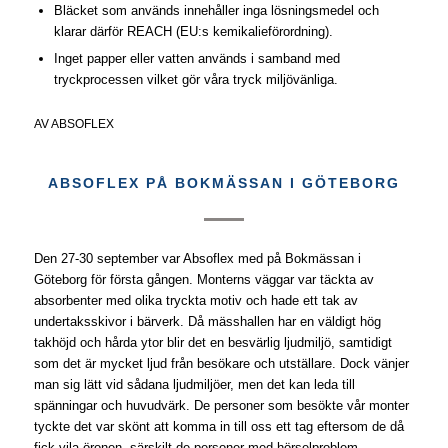
Bläcket som används innehåller inga lösningsmedel och
klarar därför REACH (EU:s kemikalieförordning).
Inget papper eller vatten används i samband med
tryckprocessen vilket gör våra tryck miljövänliga.
AV
ABSOFLEX
ABSOFLEX PÅ BOKMÄSSAN I GÖTEBORG
Den 27-30 september var Absoflex med på Bokmässan i
Göteborg för första gången. Monterns väggar var täckta av
absorbenter med olika tryckta motiv och hade ett tak av
undertaksskivor i bärverk. Då mässhallen har en väldigt hög
takhöjd och hårda ytor blir det en besvärlig ljudmiljö, samtidigt
som det är mycket ljud från besökare och utställare. Dock vänjer
man sig lätt vid sådana ljudmiljöer, men det kan leda till
spänningar och huvudvärk. De personer som besökte vår monter
tyckte det var skönt att komma in till oss ett tag eftersom de då
fick vila öronen, särskilt de personer med hörselproblem.