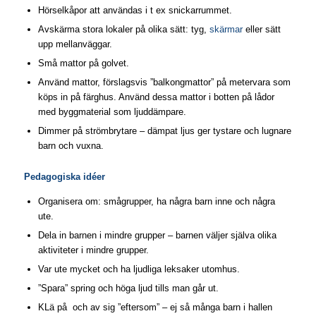
Hörselkåpor att användas i t ex snickarrummet.
Avskärma stora lokaler på olika sätt: tyg,
skärmar
eller sätt
upp mellanväggar.
Små mattor på golvet.
Använd mattor, förslagsvis ”balkongmattor” på metervara som
köps in på färghus. Använd dessa mattor i botten på lådor
med byggmaterial som ljuddämpare.
Dimmer på strömbrytare – dämpat ljus ger tystare och lugnare
barn och vuxna.
Pedagogiska idéer
Organisera om: smågrupper, ha några barn inne och några
ute.
Dela in barnen i mindre grupper – barnen väljer själva olika
aktiviteter i mindre grupper.
Var ute mycket och ha ljudliga leksaker utomhus.
”Spara” spring och höga ljud tills man går ut.
KLä på och av sig ”eftersom” – ej så många barn i hallen