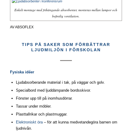
Enkelt montage med frihängande absorbenter, monteras mellan lampor och
befintlig ventilation.
AV
ABSOFLEX
TIPS PÅ SAKER SOM FÖRBÄTTRAR
LJUDMILJÖN I FÖRSKOLAN
Fysiska idéer
Ljudabsorberande material i tak, på väggar och golv.
Specialbord med ljuddämpande bordsskivor.
Fönster upp till på inomhusdörrar.
Tassar under möbler.
Plasttallrikar och plastmuggar.
Elektroniskt öra
– för att kunna medvetandegöra barnen om
ljudnivån.