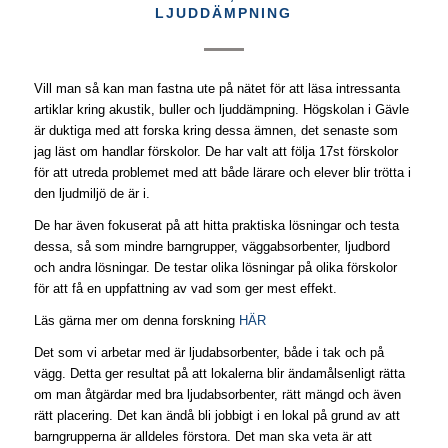
LJUDDÄMPNING
Vill man så kan man fastna ute på nätet för att läsa intressanta
artiklar kring akustik, buller och ljuddämpning. Högskolan i Gävle
är duktiga med att forska kring dessa ämnen, det senaste som
jag läst om handlar förskolor. De har valt att följa 17st förskolor
för att utreda problemet med att både lärare och elever blir trötta i
den ljudmiljö de är i.
De har även fokuserat på att hitta praktiska lösningar och testa
dessa, så som mindre barngrupper, väggabsorbenter, ljudbord
och andra lösningar. De testar olika lösningar på olika förskolor
för att få en uppfattning av vad som ger mest effekt.
Läs gärna mer om denna forskning
HÄR
Det som vi arbetar med är ljudabsorbenter, både i tak och på
vägg. Detta ger resultat på att lokalerna blir ändamålsenligt rätta
om man åtgärdar med bra ljudabsorbenter, rätt mängd och även
rätt placering. Det kan ändå bli jobbigt i en lokal på grund av att
barngrupperna är alldeles förstora. Det man ska veta är att