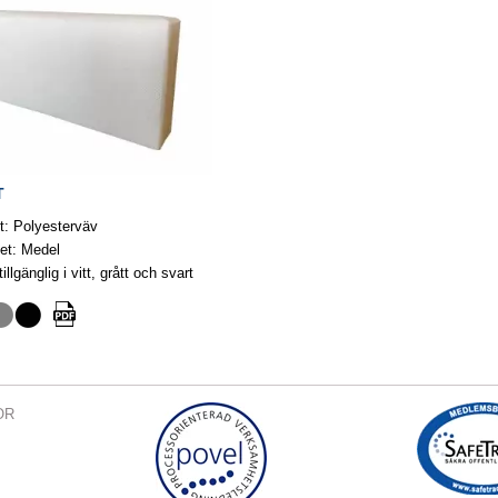
T
t: Polyesterväv
et: Medel
illgänglig i vitt, grått och svart
OR