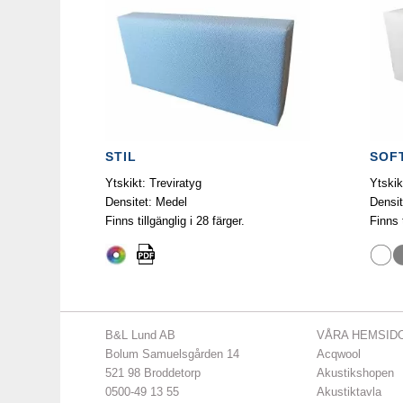
STIL
SOF
Ytskikt: Treviratyg
Ytskik
Densitet: Medel
Densit
Finns tillgänglig i 28 färger.
Finns t
B&L Lund AB
VÅRA HEMSID
Bolum Samuelsgården 14
Acqwool
521 98 Broddetorp
Akustikshopen
0500-49 13 55
Akustiktavla