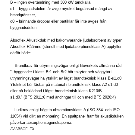
B – ingen övertändning med 300 kW tändkälla,
s1 – byggnadsdelen får avge mycket begränsad mängd av
brandgränsser,
d0 – brinnande droppar eller partiklar får inte avges från
byggnadsdelen.
Absoflex Akustikduk med bakomvarande ljudabsorbent av typen
Absoflex Råämne (stenull med ljudabsorptionsklass A) uppfyller
därför både:
– Brandkrav för utrymningsvägar enligt Boverkets allmänna råd
:
”I byggnader i klass Br1 och Br2 bör takytor och väggytor i
utrymningsvägar ha ytskikt av lägst brandteknisk klass B-s1,d0.
Ytskiktet bör fästas på material i brandteknisk klass A2-s1,d0
eller på beklädnad i lägst brandteknisk klass K210/B-
s1,d0.”
(BFS 2011:6 med ändringar till och med BFS 2020:4)
– Ljudkrav enligt högsta absorptionsklass A (ISO 354 och ISO
11654) vid dikt an montering. En spaltpanel framför akustikduken
påverkar absorptionsegenskaperna.
AV
ABSOFLEX