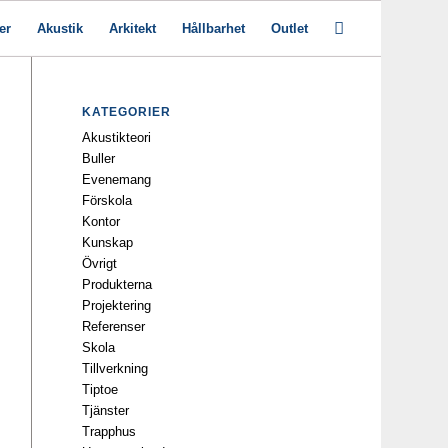
er
Akustik
Arkitekt
Hållbarhet
Outlet
KATEGORIER
Akustikteori
Buller
Evenemang
Förskola
Kontor
Kunskap
Övrigt
Produkterna
Projektering
Referenser
Skola
Tillverkning
Tiptoe
Tjänster
Trapphus