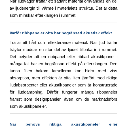
När ljudvågor träffar ett sådant material omvandlas en del
av ljudenergin till värme i materialets struktur. Det är detta
som minskar efterklangen i rummet.
Varför ribbpaneler ofta har begränsad akustisk effekt
Trä är ett hårt och reflekterande material. När ljud träffar
träytor studsar en stor del av ljudet tillbaka in i rummet.
Det betyder att en ribbpanel eller ribbad akustikpanel i
många fall har en begränsad effekt på efterklangen. Den
tunna filten bakom lamellerna kan bidra med viss
absorption, men effekten är ofta liten jämfört med riktiga
ljudabsorbenter eller akustikpaneler som är konstruerade
för ljuddämpning. Därför fungerar många ribbpaneler
främst som designpaneler, även om de marknadsförs
som akustikpaneler.
När behövs riktiga akustikpaneler eller