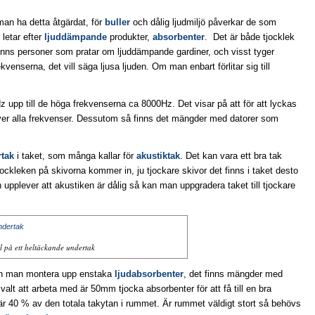
man ha detta åtgärdat, för
buller
och dålig ljudmiljö påverkar de som
 letar efter
ljuddämpande
produkter,
absorbenter
. Det är både tjocklek
 finns personer som pratar om ljuddämpande gardiner, och visst tyger
venserna, det vill säga ljusa ljuden. Om man enbart förlitar sig till
z upp till de höga frekvenserna ca 8000Hz. Det visar på att för att lyckas
er alla frekvenser. Dessutom så finns det mängder med datorer som
tak
i taket, som många kallar för
akustiktak
. Det kan vara ett bra tak
jockleken på skivorna kommer in, ju tjockare skivor det finns i taket desto
upplever att akustiken är dålig så kan man uppgradera taket till tjockare
 på ett heltäckande undertak
 kan man montera upp enstaka
ljudabsorbenter
, det finns mängder med
alt att arbeta med är 50mm tjocka absorbenter för att få till en bra
är 40 % av den totala takytan i rummet. Är rummet väldigt stort så behövs