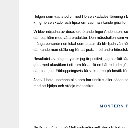
Helgen som var, stod vi med Hörselskadades förening i 
kring hörselskador och tipsa om vad man kunde göra för a
Vi blev inbjudna av deras ordförande Inger Andersson, som v
dämpat hörn med våra produkter. Den mässhallen som vi st
många personer i en lokal som pratar, då blir ljudnivån h
där kunde man ställa sig för att prata med andra hörsels
Resultatet av helgen tycker jag är positivt, jag har fått
göra med akustiken i ett rum för att få en bättre ljudmil
dämpas ljud. Förhoppningsvis får vi komma på besök för at
Jag vill bara uppmana alla som har tinnitus eller någon 
med att hjälpa och stödja människor.
MONTERN 
Nu är jag på plats på Mellerudsmässan!! Ses i B-hallen i