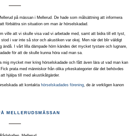
Mellerud på mässan i Mellerud. De hade som målsättning att informera
tt förbättra sin situation om man är hörselskadad.
ille att vi skulle visa vad vi arbetade med, samt att bidra till ett tyst,
od i var inte så stor och akustiken var okej. Men när det blir väldigt
ög ändå. I vårt lilla dämpade hörn kändes det mycket tystare och lugnare,
kadade för att de skulle kunna höra vad man sa.
 lära mig mycket mer kring hörselskadade och fått även lära ut vad man kan
jö. Fick prata med människor från olika yrkeskategorier där det behövdes
t hjälpa till med akustikåtgärder.
hörselskada att kontakta
hörselskadades förening
, de är verkligen kanon
PÅ MELLERUDSMÄSSAN
 Rådahallen, Mellerud.