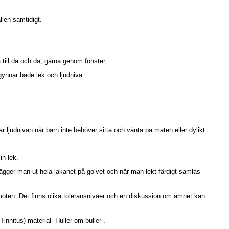
llen samtidigt.
a till då och då, gärna genom fönster.
gynnar både lek och ljudnivå.
 ljudnivån när barn inte behöver sitta och vänta på maten eller dylikt.
in lek.
s lägger man ut hela lakanet på golvet och när man lekt färdigt samlas
möten. Det finns olika toleransnivåer och en diskussion om ämnet kan
innitus) material ”Huller om buller”.