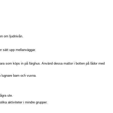
en om ljudnivån.
er sätt upp mellanväggar.
vara som köps in på färghus. Använd dessa mattor i botten på lådor med
h lugnare barn och vuxna.
ågra ute.
lika aktiviteter i mindre grupper.