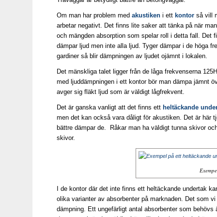
Om man har problem med
akustiken
i ett
kontor
så vill 
arbetar negativt. Det finns lite saker att tänka på när man
och mängden absorption som spelar roll i detta fall. Det
dämpar ljud men inte alla ljud. Tyger dämpar i de höga frek
gardiner så blir dämpningen av ljudet ojämnt i lokalen.
Det mänskliga talet ligger från de låga frekvenserna 125H
med ljuddämpningen i ett kontor bör man dämpa jämnt öv
avger sig fläkt ljud som är väldigt lågfrekvent.
Det är ganska vanligt att det finns ett
heltäckande
under
men det kan också vara dåligt för akustiken. Det är här t
bättre dämpar de. Råkar man ha väldigt tunna skivor och 
skivor.
Exempel
I de kontor där det inte finns ett heltäckande undertak
olika varianter av absorbenter på marknaden. Det som vi v
dämpning. Ett ungefärligt antal absorbenter som behövs 