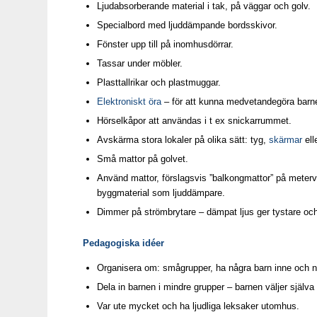
Ljudabsorberande material i tak, på väggar och golv.
Specialbord med ljuddämpande bordsskivor.
Fönster upp till på inomhusdörrar.
Tassar under möbler.
Plasttallrikar och plastmuggar.
Elektroniskt öra
– för att kunna medvetandegöra barn
Hörselkåpor att användas i t ex snickarrummet.
Avskärma stora lokaler på olika sätt: tyg,
skärmar
ell
Små mattor på golvet.
Använd mattor, förslagsvis ”balkongmattor” på meter
byggmaterial som ljuddämpare.
Dimmer på strömbrytare – dämpat ljus ger tystare oc
Pedagogiska idéer
Organisera om: smågrupper, ha några barn inne och n
Dela in barnen i mindre grupper – barnen väljer själva o
Var ute mycket och ha ljudliga leksaker utomhus.