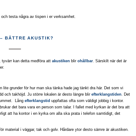
a och testa några av tispen i er verksamhet.
– BÄTTRE AKUSTIK?
, tyvärr kan detta medföra att
akustiken
blir
ohållbar
. Särskilt när det är
er.
n lite grunder för hur man ska tänka hade jag tänkt dra här. Det som vi
redd och takhöjd. Ju större lokalen är desto längre blir
efterklangstiden
. Det
 i rummet. Lång
efterklangstid
uppfattas ofta som väldigt jobbig i kontor.
 brukar det bara vara en person som talar. I fallet med kyrkan är det bra att
ärligt att ha kontor i en kyrka om alla ska prata i telefon samtidigt, det
ör material i väggar, tak och golv. Hårdare ytor desto sämre är akustiken.