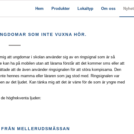
Hem
Produkter
Lokaltyp
Om oss
Nyhet
UNGDOMAR SOM INTE VUXNA HÖR.
 mig att ungdomar i skolan använder sig av en ringsignal som är så
 de kan ha på mobilen utan att lärarna förstår att det kommer sms eller att
ttade att de även använder ringsignalen för att störa kompisarna. Den
 inte hennes mamma eller läraren som jag stod med. Ringsignalen var
öronen av det ljudet. Kan tänka mig att det är värre för de som är yngre med
r de högfrekventa ljuden:
 FRÅN MELLERUDSMÄSSAN