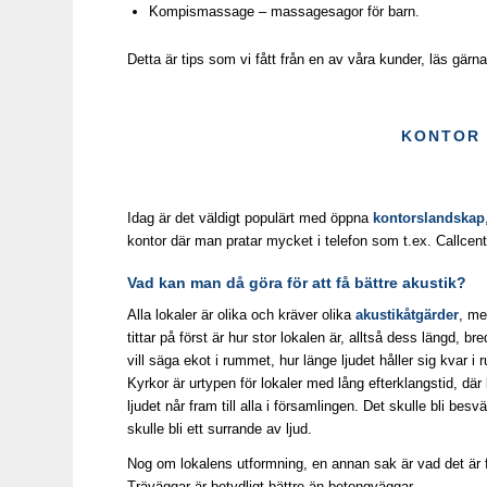
Kompismassage – massagesagor för barn.
Detta är tips som vi fått från en av våra kunder, läs gärn
KONTOR 
Idag är det väldigt populärt med öppna
kontorslandskap
kontor där man pratar mycket i telefon som t.ex. Callcent
Vad kan man då göra för att få
bättre
akustik
?
Alla lokaler är olika och kräver olika
akustikåtgärder
, me
tittar på först är hur stor lokalen är, alltså dess längd, b
vill säga ekot i rummet, hur länge ljudet håller sig kvar
Kyrkor är urtypen för lokaler med lång efterklangstid, där
ljudet når fram till alla i församlingen. Det skulle bli besv
skulle bli ett surrande av ljud.
Nog om lokalens utformning, en annan sak är vad det är f
Träväggar är betydligt bättre än betongväggar.