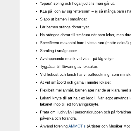
”Spara” spring och höga ljud tills man går ut.
KLä på och av sig ”eftersom” – ej så många barn i ha
Släpp ut barnen i omgångar.
Lär barnen stänga dörrar tyst.
Ha stängda dörrar till smårum när barn leker, men titt
Specificera maxantal barn i vissa rum (matte också) 
Samling i smågrupper.
Avslappnande musik vid vila – på låg volym.
Tygpåsar till förvaring av leksaker.
Vid frukost och lunch har vi buffédukning, som minskar
Ät vid småbord och gärna i mindre lokaler.
Flexibelt mellanmål, barnen äter när de är klara med s
Lakani knyte till att ha t ex lego i. När legot använd
lakanet ihop till ett förvaringsknyte.
Prata om ljudnivån i personalgruppen och på föräldra
påverka och förändra.
Använd förening
AMMOT:s
(Artister och Musiker Mot T