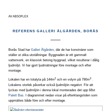
AV
ABSOFLEX
REFERENS GALLERI ÅLGÅRDEN, BORÅS
Borås Stad har
Galleri Ålgården
, där de har konstnärer som
ställer ut olika utställningar. Byggnaden är ett gammalt
vattenverk, en klassisk betong byggnad, vilket resulterar i dålig
ljudmiljö. Vi har gjort ljudmätningar före montage och efter
montage.
2
3
Lokalen har en totalyta på 144m
och en volym på 790m
.
Lokalens storlek påverkar också ljudmiljön negativt. För att
lyckas med ljudmiljön i denna lokal monterades det upp 68st
Palett Bas
. I diagrammet nedan visar på efterklangstiden som
uppmättes både före och efter montage.