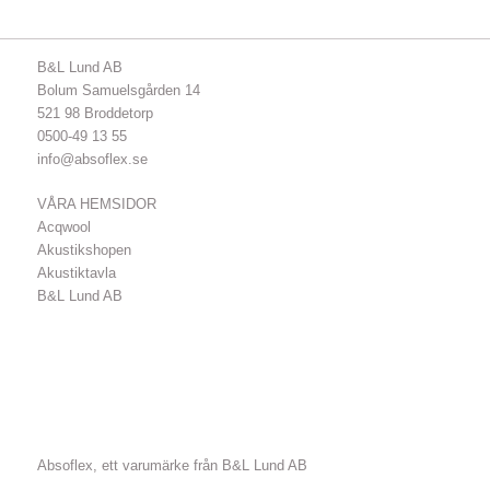
B&L Lund AB
Bolum Samuelsgården 14
521 98 Broddetorp
0500-49 13 55
info@absoflex.se
VÅRA HEMSIDOR
Acqwool
Akustikshopen
Akustiktavla
B&L Lund AB
Absoflex, ett varumärke från B&L Lund AB