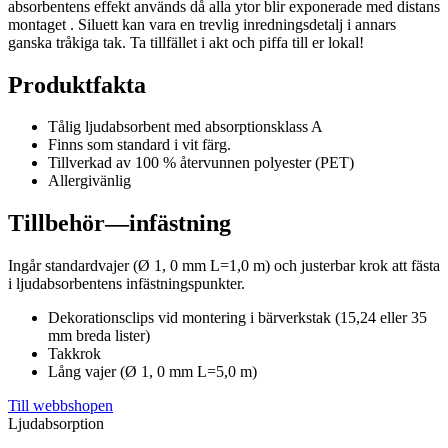
absorbentens effekt används då alla ytor blir exponerade med distans
montaget . Siluett kan vara en trevlig inredningsdetalj i annars
ganska tråkiga tak. Ta tillfället i akt och piffa till er lokal!
Produktfakta
Tålig ljudabsorbent med absorptionsklass A
Finns som standard i vit färg.
Tillverkad av 100 % återvunnen polyester (PET)
Allergivänlig
Tillbehör—infästning
Ingår standardvajer (Ø 1, 0 mm L=1,0 m) och justerbar krok att fästa
i ljudabsorbentens infästningspunkter.
Dekorationsclips vid montering i bärverkstak (15,24 eller 35
mm breda lister)
Takkrok
Lång vajer (Ø 1, 0 mm L=5,0 m)
Till webbshopen
Ljudabsorption