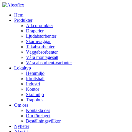
Hem
Produkter
Alla produkter
Draperier
Ljudabsorbenter
Skärmväggar
Takabsorbenter
Väggabsorbenter
Våra montagesätt
Våra absorbent-varianter
Lokaltyp
Hemmiljö
Idrottshall
Industri
Kontor
Skolmiljö
Trapphus
Om oss
Kontakta oss
Om företaget
Beställningsvillkor
Nyheter
Akustik