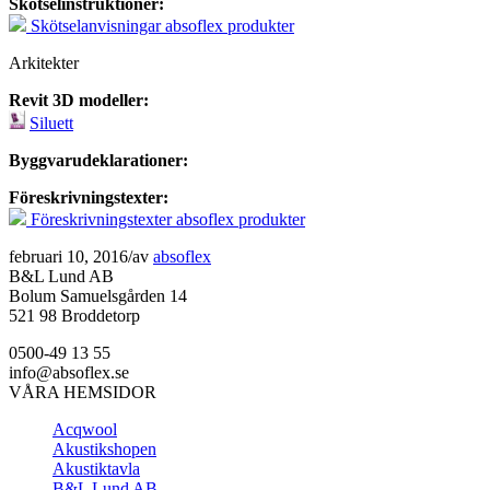
Skötselinstruktioner:
Skötselanvisningar absoflex produkter
Arkitekter
Revit 3D modeller:
Siluett
Byggvarudeklarationer:
Föreskrivningstexter:
Föreskrivningstexter absoflex produkter
februari 10, 2016
/
av
absoflex
B&L Lund AB
Bolum Samuelsgården 14
521 98 Broddetorp
0500-49 13 55
info@absoflex.se
VÅRA HEMSIDOR
Acqwool
Akustikshopen
Akustiktavla
B&L Lund AB