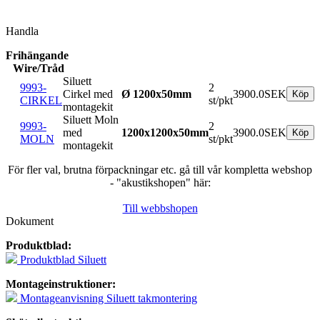
Handla
Frihängande
Wire/Tråd
Siluett
9993-
2
Cirkel med
Ø 1200x50mm
3900.0SEK
CIRKEL
st/pkt
montagekit
Siluett Moln
9993-
2
med
1200x1200x50mm
3900.0SEK
MOLN
st/pkt
montagekit
För fler val, brutna förpackningar etc. gå till vår kompletta webshop
- "akustikshopen" här:
Till webbshopen
Dokument
Produktblad:
Produktblad Siluett
Montageinstruktioner:
Montageanvisning Siluett takmontering