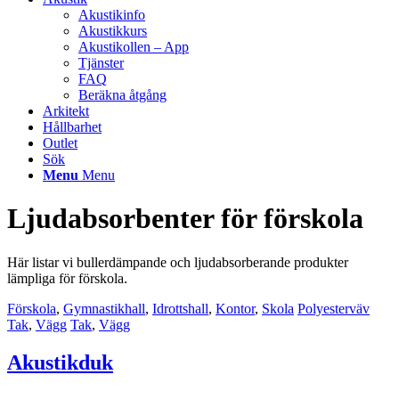
Akustikinfo
Akustikkurs
Akustikollen – App
Tjänster
FAQ
Beräkna åtgång
Arkitekt
Hållbarhet
Outlet
Sök
Menu
Menu
Ljudabsorbenter för förskola
Här listar vi bullerdämpande och ljudabsorberande produkter
lämpliga för förskola.
Förskola
,
Gymnastikhall
,
Idrottshall
,
Kontor
,
Skola
Polyesterväv
Tak
,
Vägg
Tak
,
Vägg
Akustikduk