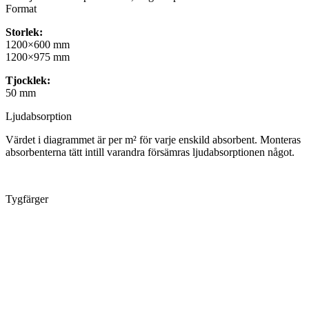
Format
Storlek:
1200×600 mm
1200×975 mm
Tjocklek:
50 mm
Ljudabsorption
Värdet i diagrammet är per m² för varje enskild absorbent. Monteras
absorbenterna tätt intill varandra försämras ljudabsorptionen något.
Tygfärger