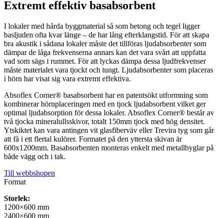
Extremt effektiv basabsorbent
I lokaler med hårda byggmaterial så som betong och tegel ligger
basljuden ofta kvar länge – de har lång efterklangstid. För att skapa
bra akustik i sådana lokaler måste det tillföras ljudabsorbenter som
dämpar de låga frekvenserna annars kan det vara svårt att uppfatta
vad som sägs i rummet. För att lyckas dämpa dessa ljudfrekvenser
måste materialet vara tjockt och tungt. Ljudabsorbenter som placeras
i hörn har visat sig vara extremt effektiva.
​Absoflex Corner® basabsorbent har en patentsökt utformning som
kombinerar hörnplaceringen med en tjock ljudabsorbent vilket ger
optimal ljudabsorption för dessa lokaler. Absoflex Corner® består av
två tjocka mineralullsskivor, totalt 150mm tjock med hög densitet.
Ytskiktet kan vara antingen vit glasfiberväv eller Trevira tyg som går
att få i ett flertal kulörer. Formatet på den yttersta skivan är
600x1200mm. Basabsorbenten monteras enkelt med metallbyglar på
både vägg och i tak.
Till webbshopen
Format
Storlek:
1200×600 mm
2400×600 mm