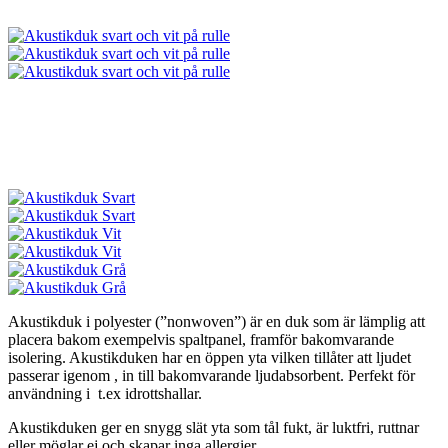
Akustikduk i polyester (”nonwoven”) är en duk som är lämplig att
placera bakom exempelvis spaltpanel, framför bakomvarande
isolering. Akustikduken har en öppen yta vilken tillåter att ljudet
passerar igenom , in till bakomvarande ljudabsorbent. Perfekt för
användning i t.ex idrottshallar.
Akustikduken ger en snygg slät yta som tål fukt, är luktfri, ruttnar
eller möglar ej och skapar inga allergier.