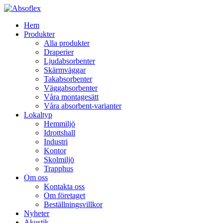
Hem
Produkter
Alla produkter
Draperier
Ljudabsorbenter
Skärmväggar
Takabsorbenter
Väggabsorbenter
Våra montagesätt
Våra absorbent-varianter
Lokaltyp
Hemmiljö
Idrottshall
Industri
Kontor
Skolmiljö
Trapphus
Om oss
Kontakta oss
Om företaget
Beställningsvillkor
Nyheter
Akustik