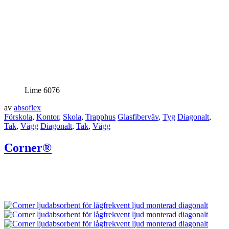
Lime 6076
av
absoflex
Förskola
,
Kontor
,
Skola
,
Trapphus
Glasfiberväv
,
Tyg
Diagonalt
,
Tak
,
Vägg
Diagonalt
,
Tak
,
Vägg
Corner®