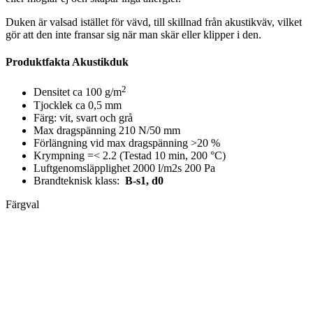
Duken är valsad istället för vävd, till skillnad från akustikväv, vilket
gör att den inte fransar sig när man skär eller klipper i den.
Produktfakta Akustikduk
2
Densitet ca 100
g/m
Tjocklek ca 0,5 mm
Färg: vit, svart och grå
Max dragspänning 210 N/50 mm
Förlängning vid max dragspänning >20 %
Krympning =< 2.2 (Testad 10 min, 200 °C)
Luftgenomsläpplighet 2000 l/m2s 200 Pa
Brandteknisk klass:
B-s1, d0
Färgval