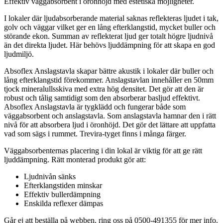
Effektiv väggabsorbent i öronhöjd med estetiska möjligheter.
I lokaler där ljudabsorberande material saknas reflekteras ljudet i tak,
golv och väggar vilket ger en lång efterklangstid, mycket buller och
störande ekon. Summan av reflekterat ljud ger totalt högre ljudnivå
än det direkta ljudet. Här behövs ljuddämpning för att skapa en god
ljudmiljö.
Absoflex Anslagstavla skapar bättre akustik i lokaler där buller och
lång efterklangstid förekommer. Anslagstavlan innehåller en 50mm
tjock mineralullsskiva med extra hög densitet. Det gör att den är
robust och tålig samtidigt som den absorberar basljud effektivt.
Absoflex Anslagstavla är tygklädd och fungerar både som
väggabsorbent och anslagstavla. Som anslagstavla hamnar den i rätt
nivå för att absorbera ljud i öronhöjd. Det gör det lättare att uppfatta
vad som sägs i rummet. Trevira-tyget finns i många färger.
Väggabsorbenternas placering i din lokal är viktig för att ge rätt
ljuddämpning. Rätt monterad produkt gör att:
Ljudnivån sänks
Efterklangstiden minskar
Effektiv bullerdämpning
Enskilda reflexer dämpas
Går ej att beställa på webben, ring oss på 0500-491355 för mer info.