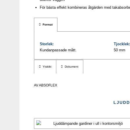
För bästa effekt kombineras åtgärden med takabsorb
Format
Storlek:
Tjocklek:
Kundanpassade mått.
50 mm
Ytskikt
Dokument
AV
ABSOFLEX
LJUDD