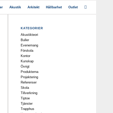
er
Akustik
Arkitekt
Hållbarhet
Outlet
KATEGORIER
Akustikteori
Buller
Evenemang
Förskola
Kontor
Kunskap
Övrigt
Produkterna
Projektering
Referenser
Skola
Tillverkning
Tiptoe
Tjänster
Trapphus