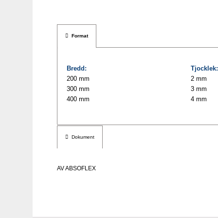
Format
Bredd:
Tjocklek:
200 mm
2 mm
300 mm
3 mm
400 mm
4 mm
Dokument
AV
ABSOFLEX