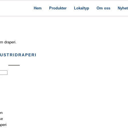
Hem
Produkter
Lokaltyp
Om oss
Nyhet
m draperi.
DUSTRIDRAPERI
en
se
peri