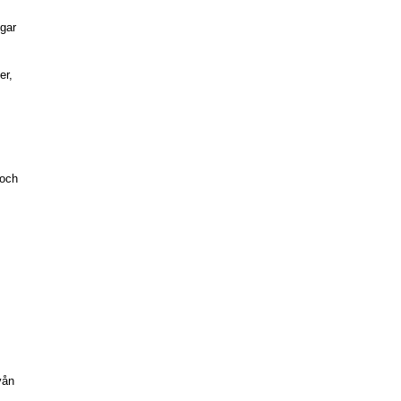
ngar
er,
 och
vån