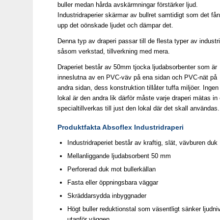
buller medan hårda avskärmningar förstärker ljud.
Industridraperier skärmar av bullret samtidigt som det få
upp det oönskade ljudet och dämpar det.​
Denna typ av draperi passar till de flesta typer av industri
såsom verkstad, tillverkning med mera.​
Draperiet består av 50mm tjocka ljudabsorbenter som är
inneslutna av en PVC-väv på ena sidan och PVC-nät på
andra sidan, dess konstruktion tillåter tuffa miljöer. Ingen
lokal är den andra lik därför måste varje draperi mätas in
specialtillverkas till just den lokal där det skall användas.​
Produktfakta Absoflex Industridraperi
Industridraperiet består av kraftig, slät, vävburen duk
Mellanliggande ljudabsorbent 50 mm
Perforerad duk mot bullerkällan
Fasta eller öppningsbara väggar
Skräddarsydda inbyggnader
Högt buller reduktionstal som väsentligt sänker ljudni
utanför väggen