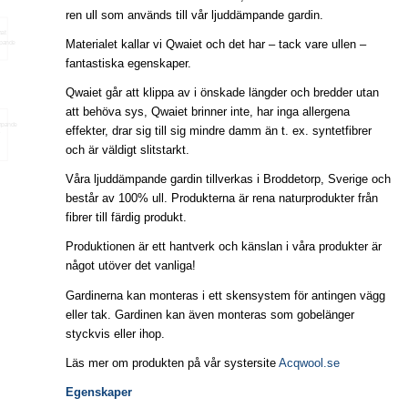
ren ull som används till vår ljuddämpande gardin.
Materialet kallar vi Qwaiet och det har – tack vare ullen –
fantastiska egenskaper.
Qwaiet går att klippa av i önskade längder och bredder utan
att behöva sys, Qwaiet brinner inte, har inga allergena
effekter, drar sig till sig mindre damm än t. ex. syntetfibrer
och är väldigt slitstarkt.
Våra ljuddämpande gardin tillverkas i Broddetorp, Sverige och
består av 100% ull. Produkterna är rena naturprodukter från
fibrer till färdig produkt.
Produktionen är ett hantverk och känslan i våra produkter är
något utöver det vanliga!
Gardinerna kan monteras i ett skensystem för antingen vägg
eller tak. Gardinen kan även monteras som gobelänger
styckvis eller ihop.
Läs mer om produkten på vår systersite
Acqwool.se
Egenskaper