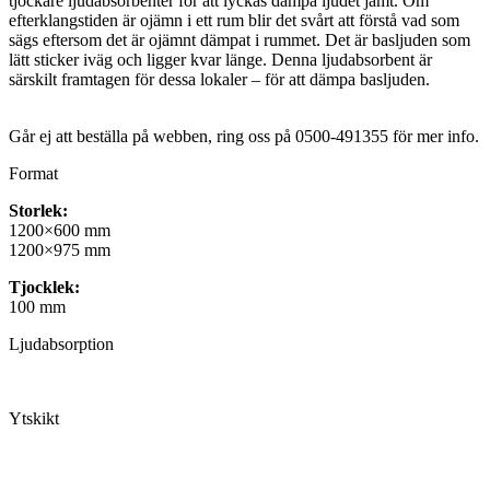
tjockare ljudabsorbenter för att lyckas dämpa ljudet jämt. Om
efterklangstiden är ojämn i ett rum blir det svårt att förstå vad som
sägs eftersom det är ojämnt dämpat i rummet. Det är basljuden som
lätt sticker iväg och ligger kvar länge. Denna ljudabsorbent är
särskilt framtagen för dessa lokaler – för att dämpa basljuden.
Går ej att beställa på webben, ring oss på 0500-491355 för mer info.
Format
Storlek:
1200×600 mm
1200×975 mm
Tjocklek:
100 mm
Ljudabsorption
Ytskikt