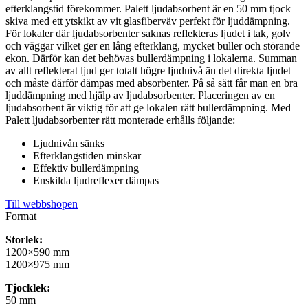
efterklangstid förekommer. Palett ljudabsorbent är en 50 mm tjock
skiva med ett ytskikt av vit glasfiberväv perfekt för ljuddämpning.
För lokaler där ljudabsorbenter saknas reflekteras ljudet i tak, golv
och väggar vilket ger en lång efterklang, mycket buller och störande
ekon. Därför kan det behövas bullerdämpning i lokalerna. Summan
av allt reflekterat ljud ger totalt högre ljudnivå än det direkta ljudet
och måste därför dämpas med absorbenter. På så sätt får man en bra
ljuddämpning med hjälp av ljudabsorbenter. Placeringen av en
ljudabsorbent är viktig för att ge lokalen rätt bullerdämpning. Med
Palett ljudabsorbenter rätt monterade erhålls följande:
Ljudnivån sänks
Efterklangstiden minskar
Effektiv bullerdämpning
Enskilda ljudreflexer dämpas
Till webbshopen
Format
Storlek:
1200×590 mm
1200×975 mm
Tjocklek:
50 mm