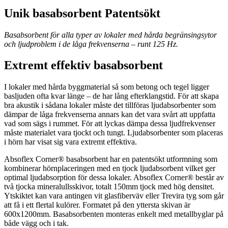
Unik basabsorbent Patentsökt
Basabsorbent för alla typer av lokaler med hårda begränsingsytor
och ljudproblem i de låga frekvenserna – runt 125 Hz.
Extremt effektiv basabsorbent
I lokaler med hårda byggmaterial så som betong och tegel ligger
basljuden ofta kvar länge – de har lång efterklangstid. För att skapa
bra akustik i sådana lokaler måste det tillföras ljudabsorbenter som
dämpar de låga frekvenserna annars kan det vara svårt att uppfatta
vad som sägs i rummet. För att lyckas dämpa dessa ljudfrekvenser
måste materialet vara tjockt och tungt. Ljudabsorbenter som placeras
i hörn har visat sig vara extremt effektiva.
​Absoflex Corner® basabsorbent har en patentsökt utformning som
kombinerar hörnplaceringen med en tjock ljudabsorbent vilket ger
optimal ljudabsorption för dessa lokaler. Absoflex Corner® består av
två tjocka mineralullsskivor, totalt 150mm tjock med hög densitet.
Ytskiktet kan vara antingen vit glasfiberväv eller Trevira tyg som går
att få i ett flertal kulörer. Formatet på den yttersta skivan är
600x1200mm. Basabsorbenten monteras enkelt med metallbyglar på
både vägg och i tak.