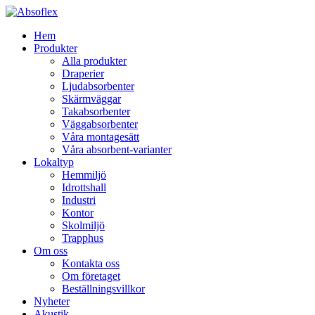
Hem
Produkter
Alla produkter
Draperier
Ljudabsorbenter
Skärmväggar
Takabsorbenter
Väggabsorbenter
Våra montagesätt
Våra absorbent-varianter
Lokaltyp
Hemmiljö
Idrottshall
Industri
Kontor
Skolmiljö
Trapphus
Om oss
Kontakta oss
Om företaget
Beställningsvillkor
Nyheter
Akustik