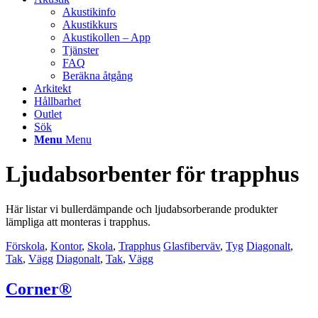
Akustikinfo
Akustikkurs
Akustikollen – App
Tjänster
FAQ
Beräkna åtgång
Arkitekt
Hållbarhet
Outlet
Sök
Menu
Menu
Ljudabsorbenter för trapphus
Här listar vi bullerdämpande och ljudabsorberande produkter
lämpliga att monteras i trapphus.
Förskola
,
Kontor
,
Skola
,
Trapphus
Glasfiberväv
,
Tyg
Diagonalt
,
Tak
,
Vägg
Diagonalt
,
Tak
,
Vägg
Corner®