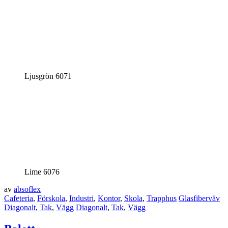
Ljusgrön 6071
Lime 6076
av
absoflex
Cafeteria
,
Förskola
,
Industri
,
Kontor
,
Skola
,
Trapphus
Glasfiberväv
Diagonalt
,
Tak
,
Vägg
Diagonalt
,
Tak
,
Vägg