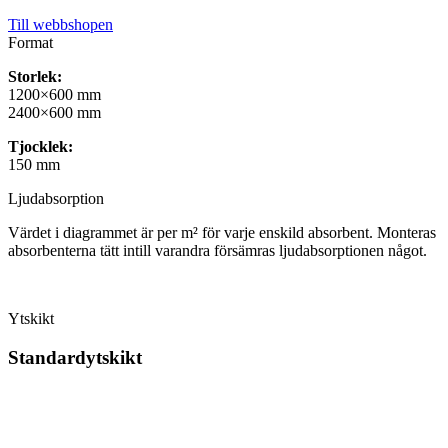
Till webbshopen
Format
Storlek:
1200×600 mm
2400×600 mm
Tjocklek:
150 mm
Ljudabsorption
Värdet i diagrammet är per m² för varje enskild absorbent. Monteras
absorbenterna tätt intill varandra försämras ljudabsorptionen något.
Ytskikt
Standardytskikt