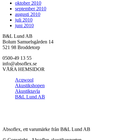
oktober 2010
september 2010
augusti 2010
juli 2010
juni 2010
B&L Lund AB
Bolum Samuelsgården 14
521 98 Broddetorp
0500-49 13 55
info@absoflex.se
VÅRA HEMSIDOR
Acqwool
Akustikshopen
Akustiktavla
B&L Lund AB
Absoflex, ett varumärke från B&L Lund AB
© Copyright - Absoflex akustikexperten