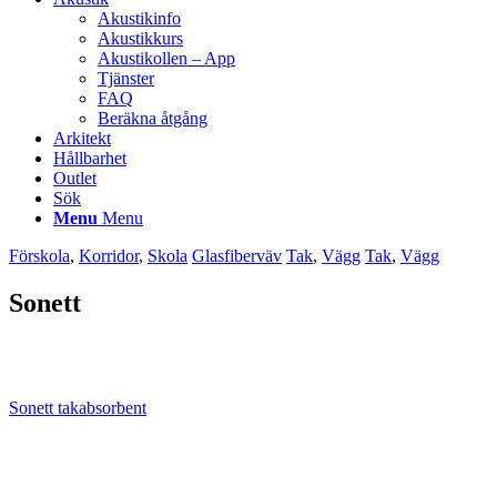
Akustikinfo
Akustikkurs
Akustikollen – App
Tjänster
FAQ
Beräkna åtgång
Arkitekt
Hållbarhet
Outlet
Sök
Menu
Menu
Förskola
,
Korridor
,
Skola
Glasfiberväv
Tak
,
Vägg
Tak
,
Vägg
Sonett
Sonett takabsorbent