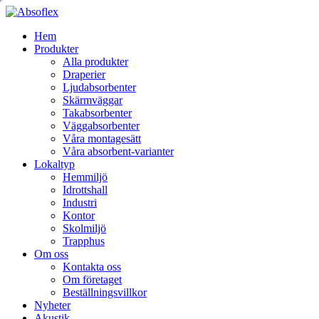
Hem
Produkter
Alla produkter
Draperier
Ljudabsorbenter
Skärmväggar
Takabsorbenter
Väggabsorbenter
Våra montagesätt
Våra absorbent-varianter
Lokaltyp
Hemmiljö
Idrottshall
Industri
Kontor
Skolmiljö
Trapphus
Om oss
Kontakta oss
Om företaget
Beställningsvillkor
Nyheter
Akustik