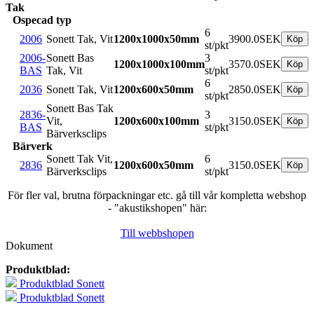
Tak
Ospecad typ
6
2006
Sonett Tak, Vit
1200x1000x50mm
3900.0SEK
st/pkt
2006-
Sonett Bas
3
1200x1000x100mm
3570.0SEK
BAS
Tak, Vit
st/pkt
6
2036
Sonett Tak, Vit
1200x600x50mm
2850.0SEK
st/pkt
Sonett Bas Tak
2836-
3
Vit,
1200x600x100mm
3150.0SEK
BAS
st/pkt
Bärverksclips
Bärverk
Sonett Tak Vit,
6
2836
1200x600x50mm
3150.0SEK
Bärverksclips
st/pkt
För fler val, brutna förpackningar etc. gå till vår kompletta webshop
- "akustikshopen" här:
Till webbshopen
Dokument
Produktblad:
Produktblad Sonett
Produktblad Sonett