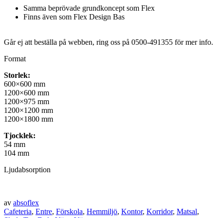
Samma beprövade grundkoncept som Flex
Finns även som Flex Design Bas
Går ej att beställa på webben, ring oss på 0500-491355 för mer info.
Format
Storlek:
600×600 mm
1200×600 mm
1200×975 mm
1200×1200 mm
1200×1800 mm
Tjocklek:
54 mm
104 mm
Ljudabsorption
av
absoflex
Cafeteria
,
Entre
,
Förskola
,
Hemmiljö
,
Kontor
,
Korridor
,
Matsal
,