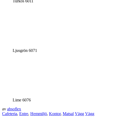
Turkos 6011
Ljusgrön 6071
Lime 6076
av
absoflex
Cafeteria
,
Entre
,
Hemmiljö
,
Kontor
,
Matsal
Vägg
Vägg