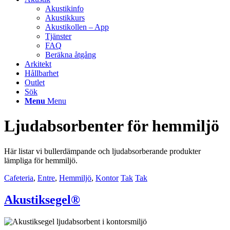
Akustikinfo
Akustikkurs
Akustikollen – App
Tjänster
FAQ
Beräkna åtgång
Arkitekt
Hållbarhet
Outlet
Sök
Menu
Menu
Ljudabsorbenter för hemmiljö
Här listar vi bullerdämpande och ljudabsorberande produkter
lämpliga för hemmiljö.
Cafeteria
,
Entre
,
Hemmiljö
,
Kontor
Tak
Tak
Akustiksegel®