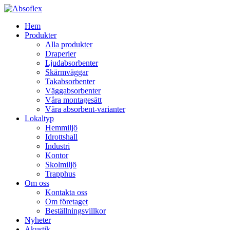
Hem
Produkter
Alla produkter
Draperier
Ljudabsorbenter
Skärmväggar
Takabsorbenter
Väggabsorbenter
Våra montagesätt
Våra absorbent-varianter
Lokaltyp
Hemmiljö
Idrottshall
Industri
Kontor
Skolmiljö
Trapphus
Om oss
Kontakta oss
Om företaget
Beställningsvillkor
Nyheter
Akustik