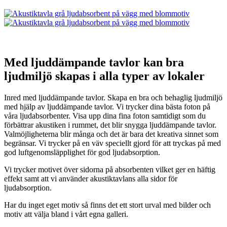
Med ljuddämpande tavlor kan bra
ljudmiljö skapas i alla typer av lokaler
​Inred med ljuddämpande tavlor. Skapa en bra och behaglig ljudmiljö
med hjälp av ljuddämpande tavlor. ​Vi trycker dina bästa foton på
våra ljudabsorbenter. Visa upp dina fina foton samtidigt som du
förbättrar akustiken i rummet, det blir snygga ljuddämpande tavlor.
Valmöjligheterna blir många och det är bara det kreativa sinnet som
begränsar. Vi trycker på en väv speciellt gjord för att tryckas på med
god luftgenomsläpplighet för god ljudabsorption.
Vi trycker motivet över sidorna på absorbenten vilket ger en häftig
effekt samt att vi använder akustiktavlans alla sidor för
ljudabsorption.
Har du inget eget motiv så finns det ett stort urval med bilder och
motiv att välja bland i vårt egna galleri.