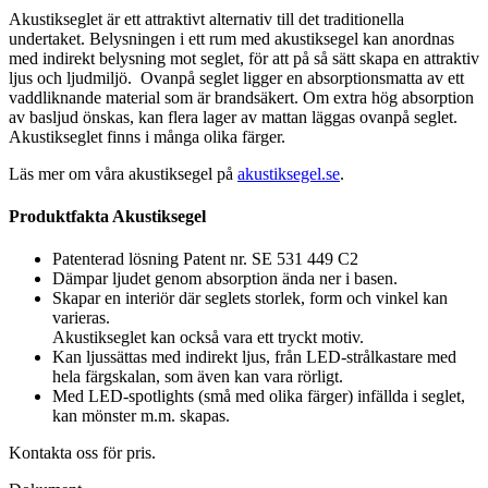
Akustikseglet är ett attraktivt alternativ till det traditionella
undertaket. Belysningen i ett rum med akustiksegel kan anordnas
med indirekt belysning mot seglet, för att på så sätt skapa en attraktiv
ljus och ljudmiljö. Ovanpå seglet ligger en absorptionsmatta av ett
vaddliknande material som är brandsäkert. Om extra hög absorption
av basljud önskas, kan flera lager av mattan läggas ovanpå seglet.
Akustikseglet finns i många olika färger.
Läs mer om våra akustiksegel på
akustiksegel.se
.
Produktfakta Akustiksegel
Patenterad lösning Patent nr. SE 531 449 C2
Dämpar ljudet genom absorption ända ner i basen.
Skapar en interiör där seglets storlek, form och vinkel kan
varieras.
Akustikseglet kan också vara ett tryckt motiv.
Kan ljussättas med indirekt ljus, från LED-strålkastare med
hela färgskalan, som även kan vara rörligt.
Med LED-spotlights (små med olika färger) infällda i seglet,
kan mönster m.m. skapas.
Kontakta oss för pris.