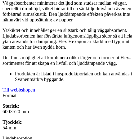
Väggabsorbenter minimerar det ljud som studsar mellan väggar,
speciellt i öronhöjd, vilket bidrar till en sänkt ljudnivå och även en
förbättrad rumsakustik. Den ljuddämpande effekten påverkas inte
nämnvärt vid uppsättning av papper.
Ytskiktet och innehållet ger en slitstark och tålig väggabsorbent.
Ljudabsorbenten har förstärkta luftgenomsläppliga sidor så att hela
ytan används för dämpning. Flex Hexagon är klädd med tyg runt
kanten och har även sydda hörn.
Det finns möjlighet att kombinera olika färger och former ut Flex-
sortimentet för att skapa en livfull och ljuddämpande vägg.
Produkten är listad i husproduktportalen och kan användas i
Svanenmärkta byggande.
Till webbshopen
Format
Storlek:
600×520 mm
Tjocklek:
54 mm
Ljudabsorption