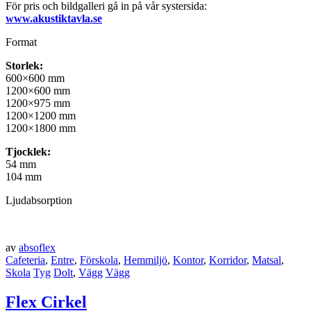
​För pris och bildgalleri gå in på vår systersida:
www.akustiktavla.se
Format
Storlek:
600×600 mm
1200×600 mm
1200×975 mm
1200×1200 mm
1200×1800 mm
Tjocklek:
54 mm
104 mm
Ljudabsorption
av
absoflex
Cafeteria
,
Entre
,
Förskola
,
Hemmiljö
,
Kontor
,
Korridor
,
Matsal
,
Skola
Tyg
Dolt
,
Vägg
Vägg
Flex Cirkel