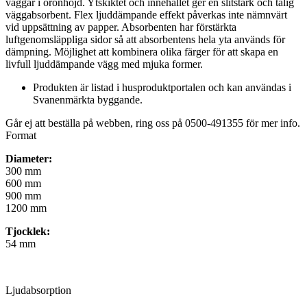
väggar i öronhöjd. Ytskiktet och innehållet ger en slitstark och tålig
väggabsorbent. Flex ljuddämpande effekt påverkas inte nämnvärt
vid uppsättning av papper. Absorbenten har förstärkta
luftgenomsläppliga sidor så att absorbentens hela yta används för
dämpning. Möjlighet att kombinera olika färger för att skapa en
livfull ljuddämpande vägg med mjuka former.
Produkten är listad i husproduktportalen och kan användas i
Svanenmärkta byggande.
Går ej att beställa på webben, ring oss på 0500-491355 för mer info.
Format
Diameter:
300 mm
600 mm
900 mm
1200 mm
Tjocklek:
54 mm
Ljudabsorption