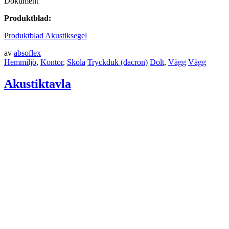
Dokument
Produktblad:
Produktblad Akustiksegel
av
absoflex
Hemmiljö
,
Kontor
,
Skola
Tryckduk (dacron)
Dolt
,
Vägg
Vägg
Akustiktavla