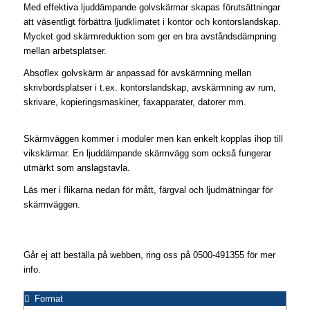
Med effektiva ljuddämpande golvskärmar skapas förutsättningar
att väsentligt förbättra ljudklimatet i kontor och kontorslandskap.
Mycket god skärmreduktion som ger en bra avståndsdämpning
mellan arbetsplatser.
Absoflex golvskärm är anpassad för avskärmning mellan
skrivbordsplatser i t.ex. kontorslandskap, avskärmning av rum,
skrivare, kopieringsmaskiner, faxapparater, datorer mm.
Skärmväggen kommer i moduler men kan enkelt kopplas ihop till
vikskärmar. En ljuddämpande skärmvägg som också fungerar
utmärkt som anslagstavla.​
Läs mer i flikarna nedan för mått, färgval och ljudmätningar för
skärmväggen.
Går ej att beställa på webben, ring oss på 0500-491355 för mer
info.
Format