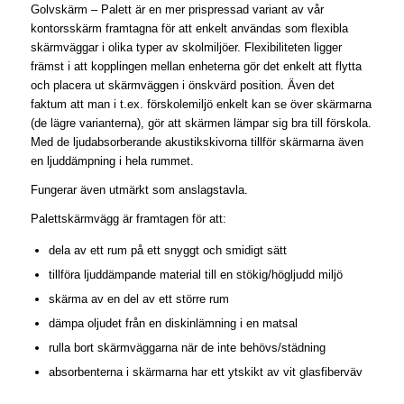
Golvskärm – Palett är en mer prispressad variant av vår
kontorsskärm framtagna för att enkelt användas som flexibla
skärmväggar i olika typer av skolmiljöer. Flexibiliteten ligger
främst i att kopplingen mellan enheterna gör det enkelt att flytta
och placera ut skärmväggen i önskvärd position. Även det
faktum att man i t.ex. förskolemiljö enkelt kan se över skärmarna
(de lägre varianterna), gör att skärmen lämpar sig bra till förskola.
Med de ljudabsorberande akustikskivorna tillför skärmarna även
en ljuddämpning i hela rummet.
Fungerar även utmärkt som anslagstavla.​
Palettskärmvägg är framtagen för att:
dela av ett rum på ett snyggt och smidigt sätt
tillföra ljuddämpande material till en stökig/högljudd miljö
skärma av en del av ett större rum
dämpa oljudet från en diskinlämning i en matsal
rulla bort skärmväggarna när de inte behövs/städning
absorbenterna i skärmarna har ett ytskikt av vit glasfiberväv