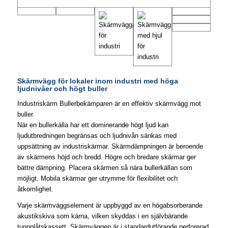
Skärmvägg för lokaler inom industri med höga
ljudnivåer och högt buller
Industriskärm Bullerbekämparen är en effektiv skärmvägg mot
buller.​
När en bullerkälla har ett dominerande högt ljud kan
ljudutbredningen begränsas och ljudnivån sänkas med
uppsättning av industriskärmar. Skärmdämpningen är beroende
av skärmens höjd och bredd. Högre och bredare skärmar ger
bättre dämpning. Placera skärmen så nära bullerkällan som
möjligt. Mobila skärmar ger utrymme för flexibilitet och
åtkomlighet.
Varje skärmväggselement är uppbyggd av en högabsorberande
akustikskiva som kärna, vilken skyddas i en självbärande
tunnplåtskassett. Skärmväggen är i standardutförande perforerad