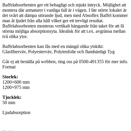
Baffelabsorbenten ger ett behagligt och mjukt intryck. Möjlighet att
montera där armaturer i vanliga fall är i vägen. I lite större lokaler är
det svårt att dämpa störande ljud, men med Absoflex Baffel kommer
man åt ljudet från alla håll vilket ger ett trevligt resultat.
Baffelabsorbenten monteras vertikalt hängande från taket för att få
största möjliga absorptionsyta. Idealisk för att t.ex. avgränsa mellan
två olika ytor.
Baffelabsorbenten kan fås med en mängd olika ytskikt:
Glasfiberväv, Polyesterväv, Polytenfolie och flamhärdigt Tyg
Går ej att beställa på webben, ring oss på 0500-491355 för mer info.
Format
Storlek:
1200×600 mm
1200×975 mm
Tjocklek:
50 mm
Ljudabsorption