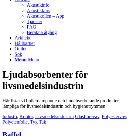
Akustikinfo
Akustikkurs
Akustikollen – App
Tjänster
FAQ
Beräkna åtgång
Arkitekt
Hållbarhet
Outlet
Sök
Menu
Menu
Ljudabsorbenter för
livsmedelsindustrin
Här listar vi bullerdämpande och ljudabsorberande produkter
lämpliga för livsmedelsindustrin och hygienutrymmen.
Industri
,
Kontor
,
Livsmedelsindustrin
Glasfibreväv
,
Polyesterväv
,
Polyetenfolie
,
Tyg
Tak
Baffel