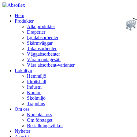
Hem
Produkter
Alla produkter
Draperier
Ljudabsorbenter
Skärmväggar
Takabsorbenter
Väggabsorbenter
Våra montagesätt
Våra absorbent-varianter
Lokaltyp
Hemmiljö
Idrottshall
Industri
Kontor
Skolmiljö
Trapphus
Om oss
Kontakta oss
Om företaget
Beställningsvillkor
Nyheter
Akustik