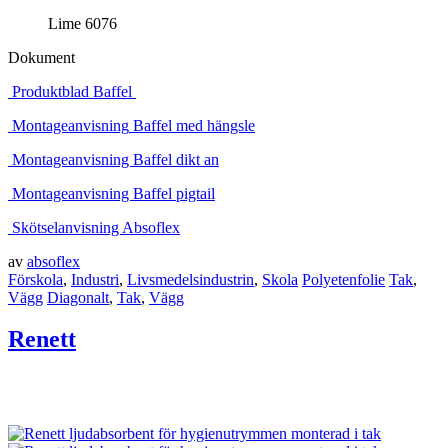
Lime 6076
Dokument
Produktblad Baffel
Montageanvisning
Baffel med hängsle
Montageanvisning Baffel dikt an
Montageanvisning Baffel p
igtail
Skötselanvisning Absoflex
av
absoflex
Förskola
,
Industri
,
Livsmedelsindustrin
,
Skola
Polyetenfolie
Tak
,
Vägg
Diagonalt
,
Tak
,
Vägg
Renett