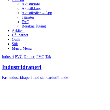
Akustikinfo
Akustikkurs
Akustikollen – App
Tjänster
FAQ
Beräkna åtgång
Arkitekt
Hållbarhet
Outlet
Sök
Menu
Menu
Industri
PVC
Draperi
PVC
Tak
Industridraperi
Fast industridraperi med standardutförande