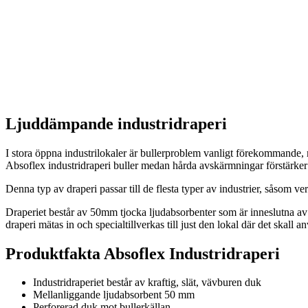
Ljuddämpande industridraperi
I stora öppna industrilokaler är bullerproblem vanligt förekommande,
Absoflex industridraperi buller medan hårda avskärmningar förstärker 
Denna typ av draperi passar till de flesta typer av industrier, såsom ve
Draperiet består av 50mm tjocka ljudabsorbenter som är inneslutna av 
draperi mätas in och specialtillverkas till just den lokal där det skall an
Produktfakta Absoflex Industridraperi
Industridraperiet består av kraftig, slät, vävburen duk
Mellanliggande ljudabsorbent 50 mm
Perforerad duk mot bullerkällan