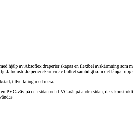
 med hjälp av Absoflex draperier skapas en flexibel avskärmning som m
ljud. Industridraperier skärmar av bullret samtidigt som det fångar upp 
rkstad, tillverkning med mera.​
en PVC-väv på ena sidan och PVC-nät på andra sidan, dess konstruktion t
vändas.​