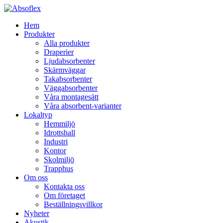
Hem
Produkter
Alla produkter
Draperier
Ljudabsorbenter
Skärmväggar
Takabsorbenter
Väggabsorbenter
Våra montagesätt
Våra absorbent-varianter
Lokaltyp
Hemmiljö
Idrottshall
Industri
Kontor
Skolmiljö
Trapphus
Om oss
Kontakta oss
Om företaget
Beställningsvillkor
Nyheter
Akustik