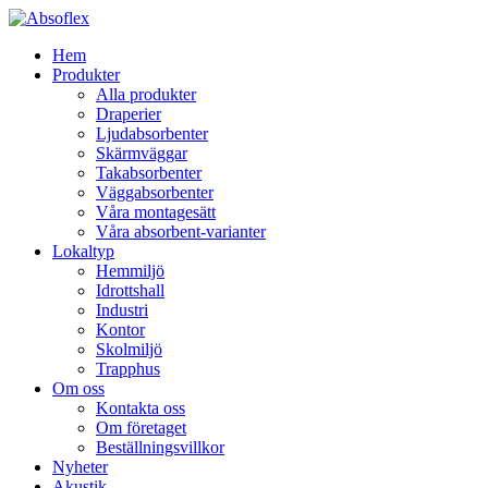
Hem
Produkter
Alla produkter
Draperier
Ljudabsorbenter
Skärmväggar
Takabsorbenter
Väggabsorbenter
Våra montagesätt
Våra absorbent-varianter
Lokaltyp
Hemmiljö
Idrottshall
Industri
Kontor
Skolmiljö
Trapphus
Om oss
Kontakta oss
Om företaget
Beställningsvillkor
Nyheter
Akustik