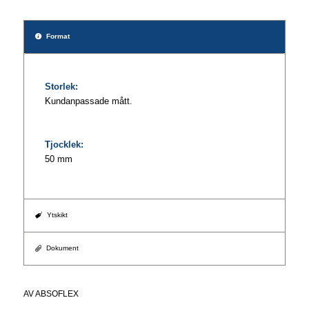
Format
Storlek:
Kundanpassade mått.
Tjocklek:
50 mm
Ytskikt
Dokument
AV
ABSOFLEX