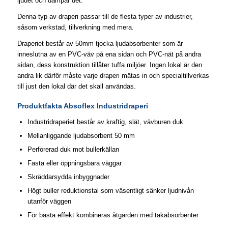
ljudet och dämpar det.​
Denna typ av draperi passar till de flesta typer av industrier,
såsom verkstad, tillverkning med mera.​
Draperiet består av 50mm tjocka ljudabsorbenter som är
inneslutna av en PVC-väv på ena sidan och PVC-nät på andra
sidan, dess konstruktion tillåter tuffa miljöer. Ingen lokal är den
andra lik därför måste varje draperi mätas in och specialtillverkas
till just den lokal där det skall användas.​
Produktfakta Absoflex Industridraperi
Industridraperiet består av kraftig, slät, vävburen duk
Mellanliggande ljudabsorbent 50 mm
Perforerad duk mot bullerkällan
Fasta eller öppningsbara väggar
Skräddarsydda inbyggnader
Högt buller reduktionstal som väsentligt sänker ljudnivån
utanför väggen
För bästa effekt kombineras åtgärden med takabsorbenter