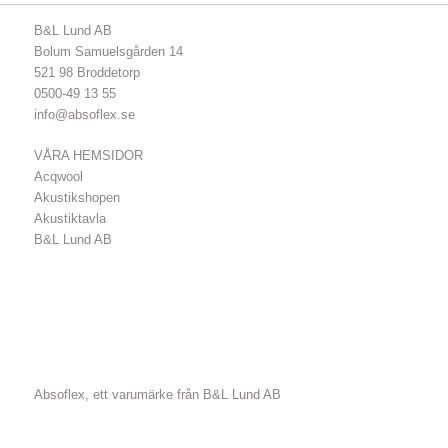
B&L Lund AB
Bolum Samuelsgården 14
521 98 Broddetorp
0500-49 13 55
info@absoflex.se
VÅRA HEMSIDOR
Acqwool
Akustikshopen
Akustiktavla
B&L Lund AB
Absoflex, ett varumärke från B&L Lund AB