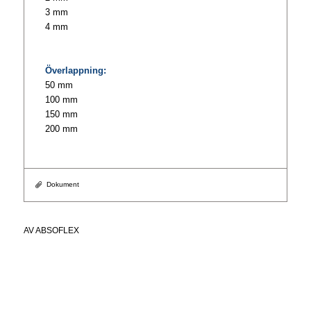
3 mm
4 mm
Överlappning:
50 mm
100 mm
150 mm
200 mm
Dokument
AV
ABSOFLEX