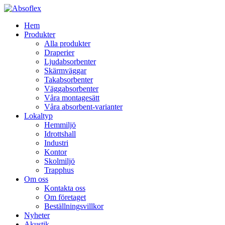
Hem
Produkter
Alla produkter
Draperier
Ljudabsorbenter
Skärmväggar
Takabsorbenter
Väggabsorbenter
Våra montagesätt
Våra absorbent-varianter
Lokaltyp
Hemmiljö
Idrottshall
Industri
Kontor
Skolmiljö
Trapphus
Om oss
Kontakta oss
Om företaget
Beställningsvillkor
Nyheter
Akustik