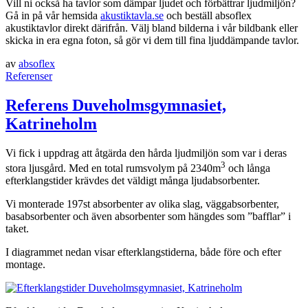
Vill ni också ha tavlor som dämpar ljudet och förbättrar ljudmiljön?
Gå in på vår hemsida
akustiktavla.se
och beställ absoflex
akustiktavlor direkt därifrån. Välj bland bilderna i vår bildbank eller
skicka in era egna foton, så gör vi dem till fina ljuddämpande tavlor.
av
absoflex
Referenser
Referens Duveholmsgymnasiet,
Katrineholm
Vi fick i uppdrag att åtgärda den hårda ljudmiljön som var i deras
3
stora ljusgård. Med en total rumsvolym på 2340m
och långa
efterklangstider krävdes det väldigt många ljudabsorbenter.
Vi monterade 197st absorbenter av olika slag, väggabsorbenter,
basabsorbenter och även absorbenter som hängdes som ”bafflar” i
taket.
I diagrammet nedan visar efterklangstiderna, både före och efter
montage.