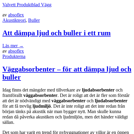
Valvett Produktblad Vägg
av
absoflex
Akustikteori
,
Buller
Att dämpa ljud och buller i ett rum
Läs mer
→
av
absoflex
Produkterna
Väggabsorbenter – för att dämpa ljud och
buller
Idag finns det mängder med tillverkare av
ljudabsorbenter
och
framförallt
väggabsorbenter
. Det är roligt att det är fler som förstår
att det är nödvändigt med
väggabsorbenter
och
ljudabsorbenter
för att få trevlig
ljudmiljö
. Det är inte roligt att det inte redan från
början tänks på akustik när man bygger nytt. Man skulle kunna
redan då påverka akustiken och ljudmiljön, men det händer väldigt
sällan.
Det som har varit en trend för nybyggnationer av villor är en öppen