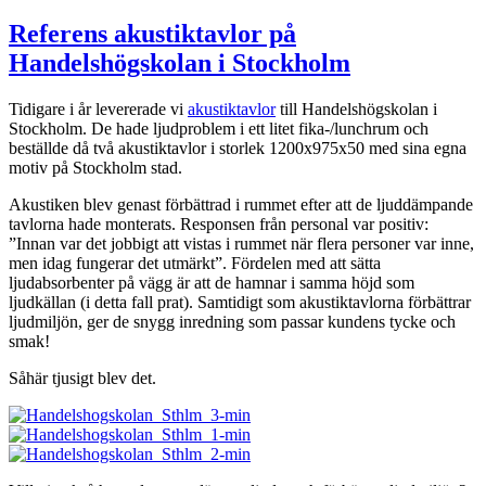
Referens akustiktavlor på
Handelshögskolan i Stockholm
Tidigare i år levererade vi
akustiktavlor
till Handelshögskolan i
Stockholm. De hade ljudproblem i ett litet fika-/lunchrum och
beställde då två akustiktavlor i storlek 1200x975x50 med sina egna
motiv på Stockholm stad.
Akustiken blev genast förbättrad i rummet efter att de ljuddämpande
tavlorna hade monterats. Responsen från personal var positiv:
”Innan var det jobbigt att vistas i rummet när flera personer var inne,
men idag fungerar det utmärkt”. Fördelen med att sätta
ljudabsorbenter på vägg är att de hamnar i samma höjd som
ljudkällan (i detta fall prat). Samtidigt som akustiktavlorna förbättrar
ljudmiljön, ger de snygg inredning som passar kundens tycke och
smak!
Såhär tjusigt blev det.