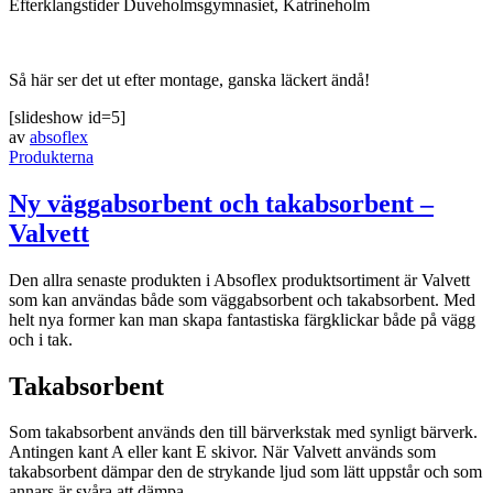
Efterklangstider Duveholmsgymnasiet, Katrineholm
Så här ser det ut efter montage, ganska läckert ändå!
[slideshow id=5]
av
absoflex
Produkterna
Ny väggabsorbent och takabsorbent –
Valvett
Den allra senaste produkten i Absoflex produktsortiment är Valvett
som kan användas både som väggabsorbent och takabsorbent. Med
helt nya former kan man skapa fantastiska färgklickar både på vägg
och i tak.
Takabsorbent
Som takabsorbent används den till bärverkstak med synligt bärverk.
Antingen kant A eller kant E skivor. När Valvett används som
takabsorbent dämpar den de strykande ljud som lätt uppstår och som
annars är svåra att dämpa.