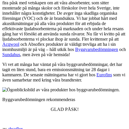
fira påsk med vetskapen om att våra absorbenter, som sitter
monterade på många skolor och förskolor över hela Sverige, inte
innehåller några konstigheter. De avger inga skadliga organiska
föreningar (VOC) och de är brandsäkra. Vi har jobbat hårt med
akustikmätningar på alla våra produkter för att erbjuda de
effektivaste ljudabsorbenterna på marknaden och under hela resans
gång har vi försökt att använda sunda råvaror. Nu får vi kvitto på att
ljudabsorbenterna vi plockar ihop är sunda. Fler kvittenser på att
Acqwool
och Absoflex produkter är väldigt trevliga att ha i sin
inomhusmiljö är på väg – håll utkik hos
Byggvarubedömningen
och
Sundahus
, men även på vår hemsida!
Vi vet att många har väntat på våra byggvarubedömningar, det har
tagit en liten stund, bara en emissionsmätning tar 28 dagar i
kammaren. De senaste mätningarna har vi gjort hos
Eurofins
som vi
även samarbetar med kring våra brandtester.
Byggvarubedömningen rekommenderas
GLAD PÅSK!
av
absoflex