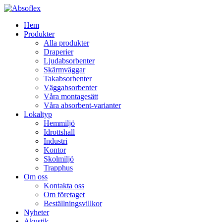
Hem
Produkter
Alla produkter
Draperier
Ljudabsorbenter
Skärmväggar
Takabsorbenter
Väggabsorbenter
Våra montagesätt
Våra absorbent-varianter
Lokaltyp
Hemmiljö
Idrottshall
Industri
Kontor
Skolmiljö
Trapphus
Om oss
Kontakta oss
Om företaget
Beställningsvillkor
Nyheter
Akustik