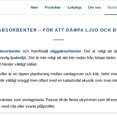
Hem
Produkter
Lokaltyp
Om oss
Nyhet
BSORBENTER – FÖR ATT DÄMPA LJUD OCH 
dabsorbenter
och framförallt
väggabsorbenter
. Det är roligt att 
 trevlig
ljudmiljö
. Det är inte roligt att det inte redan från början tä
 händer väldigt sällan.
illor är en öppen planlösning mellan vardagsrum och kök, helst med hög
 blir väldigt snyggt men oftast med en katastrofal akustik som man inte
ndas som anslagstavla. Passar till de flesta utrymmen som till exe
ed vita eller svarta plåtprofiler.