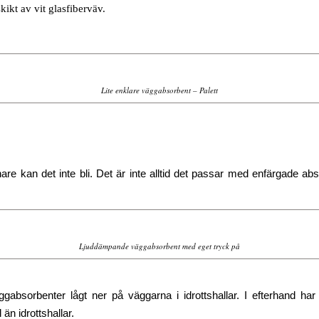
skikt av vit glasfiberväv.
Lite enklare väggabsorbent – Palett
e kan det inte bli. Det är inte alltid det passar med enfärgade abso
Ljuddämpande väggabsorbent med eget tryck på
gabsorbenter lågt ner på väggarna i idrottshallar. I efterhand har 
n idrottshallar.