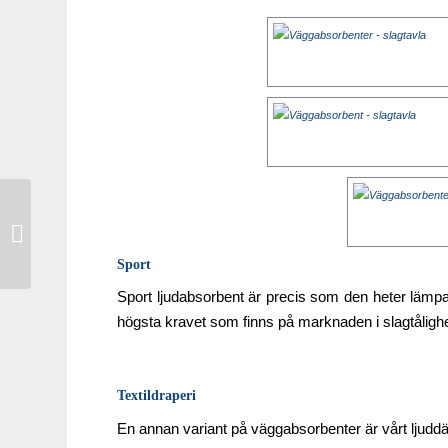
Höra skillnader på olika ljudmiljöer
Sport
Sport ljudabsorbent är precis som den heter lämpad
högsta kravet som finns på marknaden i slagtålighe
Textildraperi
En annan variant på väggabsorbenter är vårt ljudd