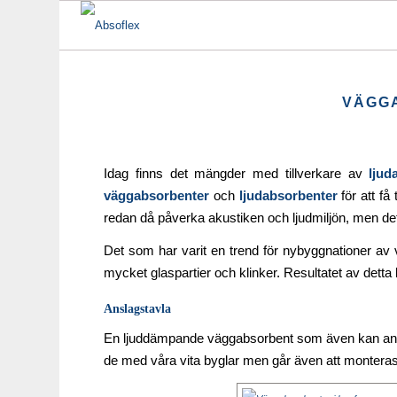
VÄGGA
Idag finns det mängder med tillverkare av
lju
väggabsorbenter
och
ljudabsorbenter
för att få
redan då påverka akustiken och ljudmiljön, men det
Det som har varit en trend för nybyggnationer av v
mycket glaspartier och klinker. Resultatet av detta
Anslagstavla
En ljuddämpande väggabsorbent som även kan anvä
de med våra vita byglar men går även att monteras m