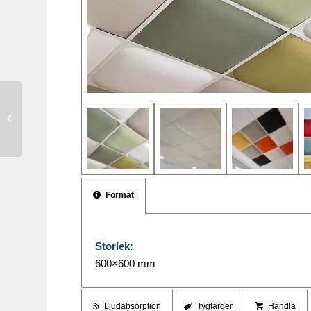
Tiptoe Stolstass
Format
Storlek:
600×600 mm
Ljudabsorption
Tygfärger
Handla