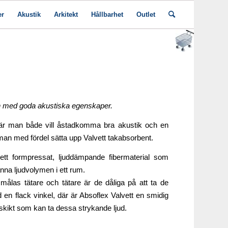
er
Akustik
Arkitekt
Hållbarhet
Outlet
n med goda akustiska egenskaper. ​
där man både vill åstadkomma bra akustik och en
n man med fördel sätta upp Valvett takabsorbent.​
ett formpressat, ljuddämpande fibermaterial som
männa ljudvolymen i ett rum.
målas tätare och tätare är de dåliga på att ta de
 en flack vinkel, där är Absoflex Valvett en smidig
tskikt som kan ta dessa strykande ljud.