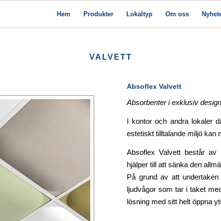
Hem
Produkter
Lokaltyp
Om oss
Nyhet
VALVETT
Absoflex Valvett
Absorbenter i exklusiv desig
I kontor och andra lokaler 
estetiskt tilltalande miljö ka
Absoflex Valvett består av 
hjälper till att sänka den all
På grund av att undertaken 
ljudvågor som tar i taket med
lösning med sitt helt öppna y