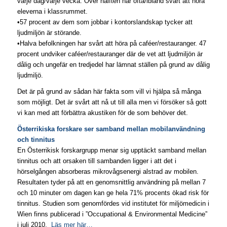
varje dag/varje vecka. Över hälften har ofta/ibland svårt att höra
eleverna i klassrummet.
•57 procent av dem som jobbar i kontorslandskap tycker att
ljudmiljön är störande.
•Halva befolkningen har svårt att höra på caféer/restauranger. 47
procent undviker caféer/restauranger där de vet att ljudmiljön är
dålig och ungefär en tredjedel har lämnat ställen på grund av dålig
ljudmiljö.
Det är på grund av sådan här fakta som vill vi hjälpa så många
som möjligt. Det är svårt att nå ut till alla men vi försöker så gott
vi kan med att förbättra akustiken för de som behöver det.
Österrikiska forskare ser samband mellan mobilanvändning
och tinnitus
En Österrikisk forskargrupp menar sig upptäckt samband mellan
tinnitus och att orsaken till sambanden ligger i att det i
hörselgången absorberas mikrovågsenergi alstrad av mobilen.
Resultaten tyder på att en genomsnittlig användning på mellan 7
och 10 minuter om dagen kan ge hela 71% procents ökad risk för
tinnitus. Studien som genomfördes vid institutet för miljömedicin i
Wien finns publicerad i ”Occupational & Environmental Medicine”
i juli 2010.
Läs mer här…