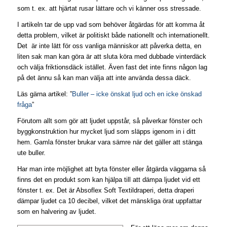
som t. ex. att hjärtat rusar lättare och vi känner oss stressade.
I artikeln tar de upp vad som behöver åtgärdas för att komma åt
detta problem, vilket är politiskt både nationellt och internationellt.
Det är inte lätt för oss vanliga människor att påverka detta, en
liten sak man kan göra är att sluta köra med dubbade vinterdäck
och välja friktionsdäck istället. Även fast det inte finns någon lag
på det ännu så kan man välja att inte använda dessa däck.
Läs gärna artikel: ”
Buller – icke önskat ljud och en icke önskad
fråga
”
Förutom allt som gör att ljudet uppstår, så påverkar fönster och
byggkonstruktion hur mycket ljud som släpps igenom in i ditt
hem. Gamla fönster brukar vara sämre när det gäller att stänga
ute buller.
Har man inte möjlighet att byta fönster eller åtgärda väggarna så
finns det en produkt som kan hjälpa till att dämpa ljudet vid ett
fönster t. ex. Det är Absoflex Soft Textildraperi, detta draperi
dämpar ljudet ca 10 decibel, vilket det mänskliga örat uppfattar
som en halvering av ljudet.