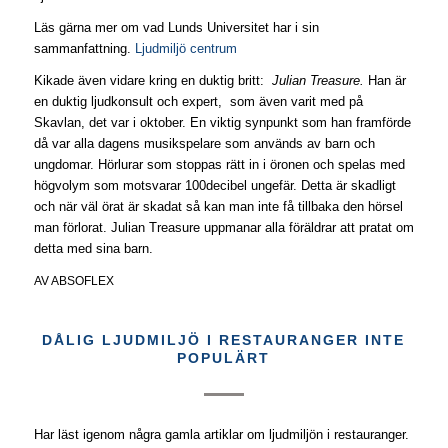
Läs gärna mer om vad Lunds Universitet har i sin
sammanfattning.
Ljudmiljö centrum
Kikade även vidare kring en duktig britt:
Julian Treasure.
Han är
en duktig ljudkonsult och expert, som även varit med på
Skavlan, det var i oktober. En viktig synpunkt som han framförde
då var alla dagens musikspelare som används av barn och
ungdomar. Hörlurar som stoppas rätt in i öronen och spelas med
högvolym som motsvarar 100decibel ungefär. Detta är skadligt
och när väl örat är skadat så kan man inte få tillbaka den hörsel
man förlorat. Julian Treasure uppmanar alla föräldrar att pratat om
detta med sina barn.
AV
ABSOFLEX
DÅLIG LJUDMILJÖ I RESTAURANGER INTE
POPULÄRT
Har läst igenom några gamla artiklar om ljudmiljön i restauranger.