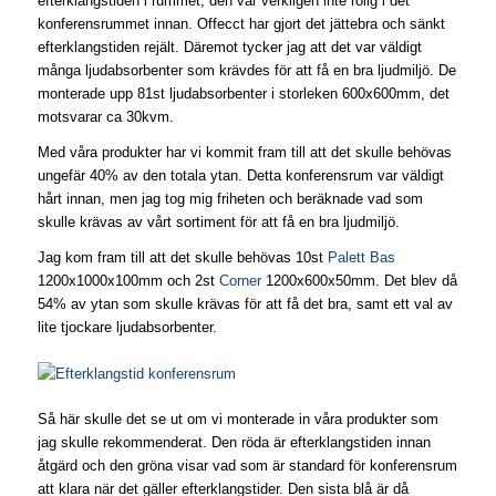
efterklangstiden i rummet, den var verkligen inte rolig i det
konferensrummet innan. Offecct har gjort det jättebra och sänkt
efterklangstiden rejält. Däremot tycker jag att det var väldigt
många ljudabsorbenter som krävdes för att få en bra ljudmiljö. De
monterade upp 81st ljudabsorbenter i storleken 600x600mm, det
motsvarar ca 30kvm.
Med våra produkter har vi kommit fram till att det skulle behövas
ungefär 40% av den totala ytan. Detta konferensrum var väldigt
hårt innan, men jag tog mig friheten och beräknade vad som
skulle krävas av vårt sortiment för att få en bra ljudmiljö.
Jag kom fram till att det skulle behövas 10st
Palett Bas
1200x1000x100mm och 2st
Corner
1200x600x50mm. Det blev då
54% av ytan som skulle krävas för att få det bra, samt ett val av
lite tjockare ljudabsorbenter.
Så här skulle det se ut om vi monterade in våra produkter som
jag skulle rekommenderat. Den röda är efterklangstiden innan
åtgärd och den gröna visar vad som är standard för konferensrum
att klara när det gäller efterklangstider. Den sista blå är då