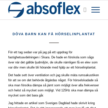
DÖVA BARN KAN FÅ HÖRSELINPLANTAT
För ett tag sedan var på jag på ett uppdrag för
fastighetsavdelningen i Skara. De hade en förskola som sågs
över när det gällde ljudmiljön, de skulle nämligen få en elev som
var döv men skulle bli hörande med hjälp av ett hörselinplantat.
Det hade sett över ventilation och jag skulle mäta rumsakustiken
för att se om det behövde åtgärdas något. För hörselskadade så
ska man försöka dämpa så jämt som möjligt över alla frekvenser
och helst så mycket som möjligt. Vid 125Hz ska man dämpa så
mycket som det bara går.
Jag hittade en artikel som Sveriges Dagblad hade skrivit kring