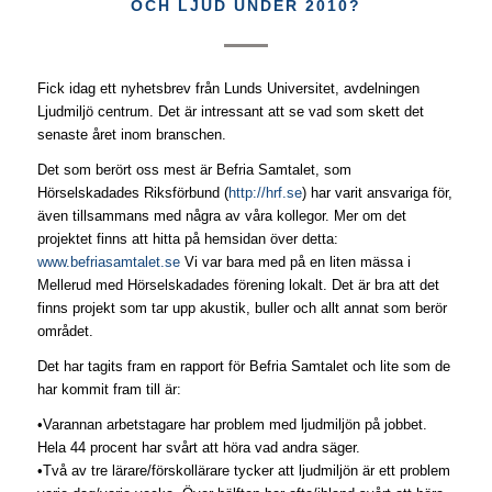
OCH LJUD UNDER 2010?
Fick idag ett nyhetsbrev från Lunds Universitet, avdelningen
Ljudmiljö centrum. Det är intressant att se vad som skett det
senaste året inom branschen.
Det som berört oss mest är Befria Samtalet, som
Hörselskadades Riksförbund (
http://hrf.se
) har varit ansvariga för,
även tillsammans med några av våra kollegor. Mer om det
projektet finns att hitta på hemsidan över detta:
www.befriasamtalet.se
Vi var bara med på en liten mässa i
Mellerud med Hörselskadades förening lokalt. Det är bra att det
finns projekt som tar upp akustik, buller och allt annat som berör
området.
Det har tagits fram en rapport för Befria Samtalet och lite som de
har kommit fram till är:
•Varannan arbetstagare har problem med ljudmiljön på jobbet.
Hela 44 procent har svårt att höra vad andra säger.
•Två av tre lärare/förskollärare tycker att ljudmiljön är ett problem