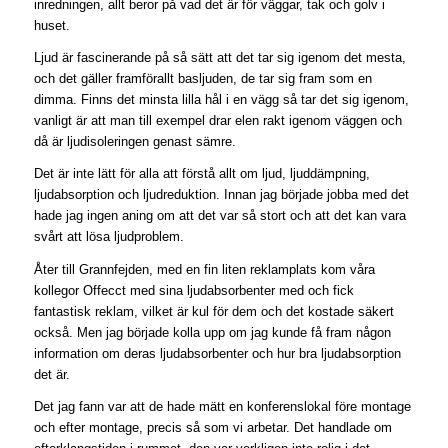
inredningen, allt beror på vad det är för väggar, tak och golv i
huset.
Ljud är fascinerande på så sätt att det tar sig igenom det mesta,
och det gäller framförallt basljuden, de tar sig fram som en
dimma. Finns det minsta lilla hål i en vägg så tar det sig igenom,
vanligt är att man till exempel drar elen rakt igenom väggen och
då är ljudisoleringen genast sämre.
Det är inte lätt för alla att förstå allt om ljud, ljuddämpning,
ljudabsorption och ljudreduktion. Innan jag började jobba med det
hade jag ingen aning om att det var så stort och att det kan vara
svårt att lösa ljudproblem.
Åter till Grannfejden, med en fin liten reklamplats kom våra
kollegor Offecct med sina ljudabsorbenter med och fick
fantastisk reklam, vilket är kul för dem och det kostade säkert
också. Men jag började kolla upp om jag kunde få fram någon
information om deras ljudabsorbenter och hur bra ljudabsorption
det är.
Det jag fann var att de hade mätt en konferenslokal före montage
och efter montage, precis så som vi arbetar. Det handlade om