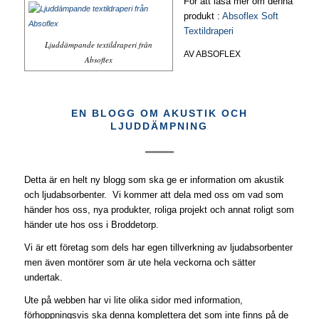
För att läsa mer om denna
produkt :
Absoflex Soft
Textildraperi
Ljuddämpande textildraperi från
AV
ABSOFLEX
Absoflex
EN BLOGG OM AKUSTIK OCH
LJUDDÄMPNING
Detta är en helt ny blogg som ska ge er information om akustik
och ljudabsorbenter. Vi kommer att dela med oss om vad som
händer hos oss, nya produkter, roliga projekt och annat roligt som
händer ute hos oss i Broddetorp.
Vi är ett företag som dels har egen tillverkning av ljudabsorbenter
men även montörer som är ute hela veckorna och sätter
undertak.
Ute på webben har vi lite olika sidor med information,
förhoppningsvis ska denna komplettera det som inte finns på de