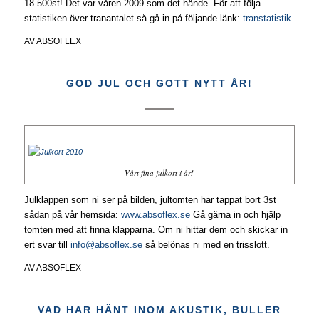
18 500st! Det var våren 2009 som det hände. För att följa
statistiken över tranantalet så gå in på följande länk:
transtatistik
AV
ABSOFLEX
GOD JUL OCH GOTT NYTT ÅR!
Vårt fina julkort i år!
Julklappen som ni ser på bilden, jultomten har tappat bort 3st
sådan på vår hemsida:
www.absoflex.se
Gå gärna in och hjälp
tomten med att finna klapparna. Om ni hittar dem och skickar in
ert svar till
info@absoflex.se
så belönas ni med en trisslott.
AV
ABSOFLEX
VAD HAR HÄNT INOM AKUSTIK, BULLER