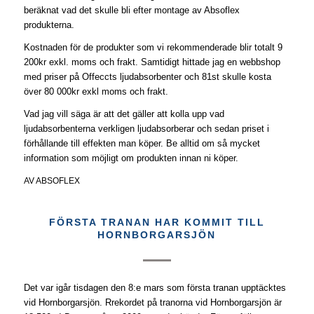
beräknat vad det skulle bli efter montage av Absoflex
produkterna.
Kostnaden för de produkter som vi rekommenderade blir totalt 9
200kr exkl. moms och frakt. Samtidigt hittade jag en webbshop
med priser på Offeccts ljudabsorbenter och 81st skulle kosta
över 80 000kr exkl moms och frakt.
Vad jag vill säga är att det gäller att kolla upp vad
ljudabsorbenterna verkligen ljudabsorberar och sedan priset i
förhållande till effekten man köper. Be alltid om så mycket
information som möjligt om produkten innan ni köper.
AV
ABSOFLEX
FÖRSTA TRANAN HAR KOMMIT TILL
HORNBORGARSJÖN
Det var igår tisdagen den 8:e mars som första tranan upptäcktes
vid Hornborgarsjön. Rrekordet på tranorna vid Hornborgarsjön är