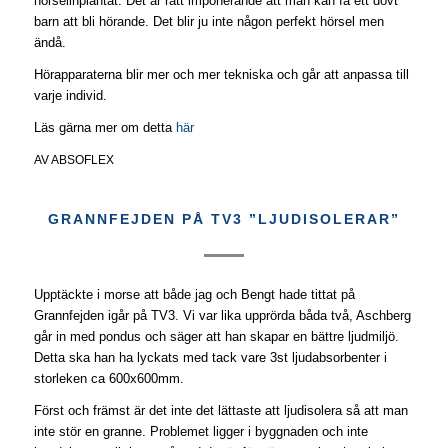
hörselinplantat. Det är rätt imponerande att man kan få ett dövt
barn att bli hörande. Det blir ju inte någon perfekt hörsel men
ändå.
Hörapparaterna blir mer och mer tekniska och går att anpassa till
varje individ.
Läs gärna mer om detta
här
AV
ABSOFLEX
GRANNFEJDEN PÅ TV3 ”LJUDISOLERAR”
Upptäckte i morse att både jag och Bengt hade tittat på
Grannfejden igår på TV3. Vi var lika upprörda båda två, Aschberg
går in med pondus och säger att han skapar en bättre ljudmiljö.
Detta ska han ha lyckats med tack vare 3st ljudabsorbenter i
storleken ca 600x600mm.
Först och främst är det inte det lättaste att ljudisolera så att man
inte stör en granne. Problemet ligger i byggnaden och inte