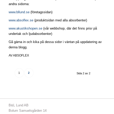
andra sidorna:
www.bllund.se
(företagssidan)
www.absoflex.se
(produktsidan med alla absorbenter)
www.akustikshopen.se
(vår webbshop, där det finns prisr på
undertak och ljudabsorbenter)
Gå gärna in och kika på dessa sidor i väntan på uppdatering av
denna blogg.
AV
ABSOFLEX
1
2
Sida 2 av 2
B&L Lund AB
Bolum Samuelsgården 14