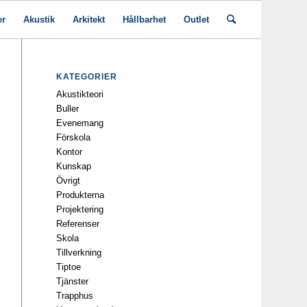
er
Akustik
Arkitekt
Hållbarhet
Outlet
KATEGORIER
Akustikteori
Buller
Evenemang
Förskola
Kontor
Kunskap
Övrigt
Produkterna
Projektering
Referenser
Skola
Tillverkning
Tiptoe
Tjänster
Trapphus