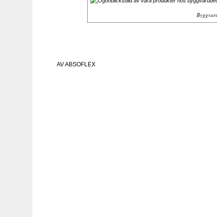
Byggvar
AV
ABSOFLEX