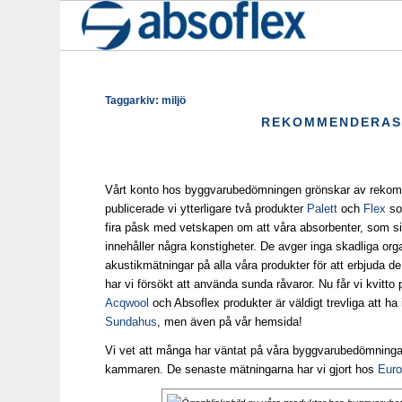
Taggarkiv:
miljö
REKOMMENDERAS
Vårt konto hos byggvarubedömningen grönskar av rekomme
publicerade vi ytterligare två produkter
Palett
och
Flex
so
fira påsk med vetskapen om att våra absorbenter, som si
innehåller några konstigheter. De avger inga skadliga or
akustikmätningar på alla våra produkter för att erbjuda 
har vi försökt att använda sunda råvaror. Nu får vi kvitto 
Acqwool
och Absoflex produkter är väldigt trevliga att ha
Sundahus
, men även på vår hemsida!
Vi vet att många har väntat på våra byggvarubedömningar,
kammaren. De senaste mätningarna har vi gjort hos
Euro