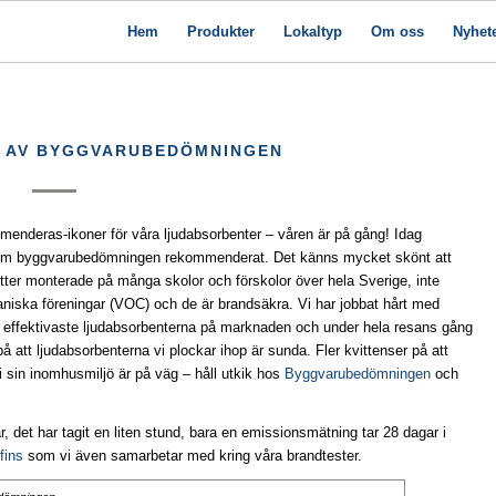
Hem
Produkter
Lokaltyp
Om oss
Nyhet
 AV BYGGVARUBEDÖMNINGEN
nderas-ikoner för våra ljudabsorbenter – våren är på gång! Idag
m byggvarubedömningen rekommenderat. Det känns mycket skönt att
tter monterade på många skolor och förskolor över hela Sverige, inte
ganiska föreningar (VOC) och de är brandsäkra. Vi har jobbat hårt med
de effektivaste ljudabsorbenterna på marknaden och under hela resans gång
på att ljudabsorbenterna vi plockar ihop är sunda. Fler kvittenser på att
 i sin inomhusmiljö är på väg – håll utkik hos
Byggvarubedömningen
och
 det har tagit en liten stund, bara en emissionsmätning tar 28 dagar i
fins
som vi även samarbetar med kring våra brandtester.