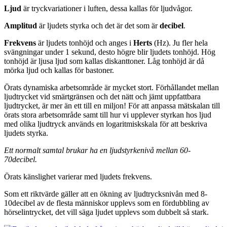
Ljud
är tryckvariationer i luften, dessa kallas för ljudvågor.
Amplitud
är ljudets styrka och det är det som är
decibel
.
Frekvens
är ljudets tonhöjd och anges i
Herts
(Hz). Ju fler hela
svängningar under 1 sekund, desto högre blir ljudets tonhöjd. Hög
tonhöjd är ljusa ljud som kallas diskanttoner. Låg tonhöjd är då
mörka ljud och kallas för bastoner.
Örats dynamiska arbetsområde är mycket stort. Förhållandet mellan
ljudtrycket vid smärtgränsen och det nätt och jämt uppfattbara
ljudtrycket, är mer än ett till en miljon! För att anpassa mätskalan till
örats stora arbetsområde samt till hur vi upplever styrkan hos ljud
med olika ljudtryck används en logaritmiskskala för att beskriva
ljudets styrka.
Ett normalt samtal brukar ha en ljudstyrkenivå mellan 60-
70decibel.
Örats känslighet varierar med ljudets frekvens.
Som ett riktvärde gäller att en ökning av ljudtrycksnivån med 8-
10decibel av de flesta människor upplevs som en fördubbling av
hörselintrycket, det vill säga ljudet upplevs som dubbelt så stark.