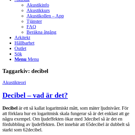
Akustikinfo
Akustikkurs
Akustikollen – App
Tjänster
FAQ
Beräkna åtgång
Arkitekt
Hållbarhet
Outlet
Sök
Menu
Menu
Taggarkiv:
decibel
Akustikteori
Decibel – vad är det?
Decibel
är ett så kallat logaritmiskt mått, som mäter ljudnivåer. För
att förklara hur en logaritmisk skala fungerar så är det enklast att ge
några exempel. Om ljudeffekten ökar med 3decibel så är det en
fördubbling av ljudeffekten. Det innebär att 65decibel är dubbelt så
starkt som 62decibel.