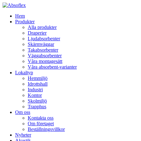
Hem
Produkter
Alla produkter
Draperier
Ljudabsorbenter
Skärmväggar
Takabsorbenter
Väggabsorbenter
Våra montagesätt
Våra absorbent-varianter
Lokaltyp
Hemmiljö
Idrottshall
Industri
Kontor
Skolmiljö
Trapphus
Om oss
Kontakta oss
Om företaget
Beställningsvillkor
Nyheter
Akustik