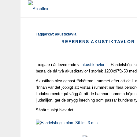
Taggarkiv:
akustiktavla
REFERENS AKUSTIKTAVLOR
Tidigare i år levererade vi
akustiktavlor
till Handelshögsko
beställde då två akustiktavlor i storlek 1200x975x50 me
Akustiken blev genast förbättrad i rummet efter att de l
”Innan var det jobbigt att vistas i rummet när flera perso
ljudabsorbenter på vägg är att de hamnar i samma höjd som 
ljudmiljön, ger de snygg inredning som passar kundens 
Såhär tjusigt blev det.