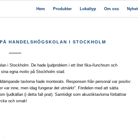
Hem
Produkter
Lokaltyp
Om oss
Nyhet
 PÅ HANDELSHÖGSKOLAN I STOCKHOLM
lan i Stockholm. De hade ljudproblem i ett litet fika-/lunchrum och
d sina egna motiv på Stockholm stad.
juddämpande tavlorna hade monterats. Responsen från personal var positiv:
ner var inne, men idag fungerar det utmärkt”. Fördelen med att sätta
ljudkällan (i detta fall prat). Samtidigt som akustiktavlorna förbättrar
tycke och smak!