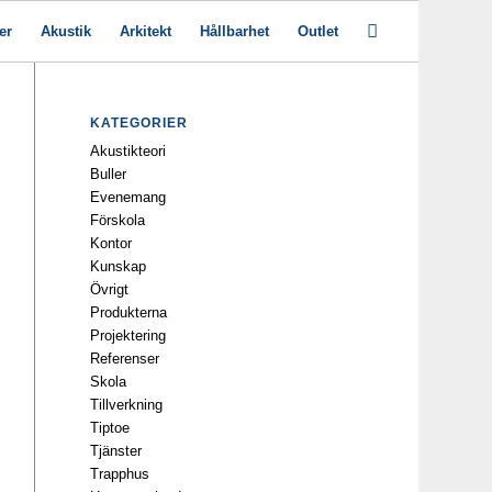
er
Akustik
Arkitekt
Hållbarhet
Outlet
KATEGORIER
Akustikteori
Buller
Evenemang
Förskola
Kontor
Kunskap
Övrigt
Produkterna
Projektering
Referenser
Skola
Tillverkning
Tiptoe
Tjänster
Trapphus