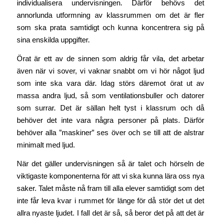
individualisera undervisningen. Därför behövs det
annorlunda utformning av klassrummen om det är fler
som ska prata samtidigt och kunna koncentrera sig på
sina enskilda uppgifter.
Örat är ett av de sinnen som aldrig får vila, det arbetar
även när vi sover, vi vaknar snabbt om vi hör något ljud
som inte ska vara där. Idag störs däremot örat ut av
massa andra ljud, så som ventilationsbuller och datorer
som surrar. Det är sällan helt tyst i klassrum och då
behöver det inte vara några personer på plats. Därför
behöver alla ”maskiner” ses över och se till att de alstrar
minimalt med ljud.
När det gäller undervisningen så är talet och hörseln de
viktigaste komponenterna för att vi ska kunna lära oss nya
saker. Talet måste nå fram till alla elever samtidigt som det
inte får leva kvar i rummet för länge för då stör det ut det
allra nyaste ljudet. I fall det är så, så beror det på att det är