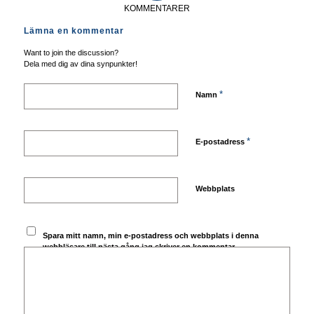
KOMMENTARER
Lämna en kommentar
Want to join the discussion?
Dela med dig av dina synpunkter!
*
Namn
*
E-postadress
Webbplats
Spara mitt namn, min e-postadress och webbplats i denna
webbläsare till nästa gång jag skriver en kommentar.