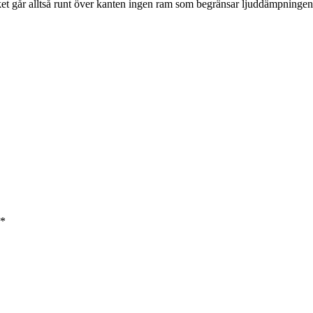
cket går alltså runt över kanten ingen ram som begränsar ljuddämpningen
*