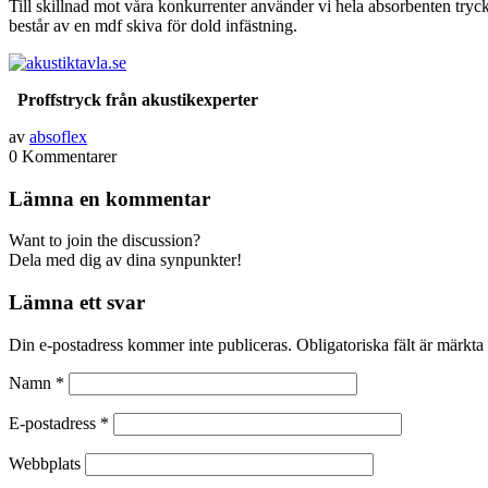
Till skillnad mot våra konkurrenter använder vi hela absorbenten try
består av en mdf skiva för dold infästning.
Proffstryck från akustikexperter
av
absoflex
0
Kommentarer
Lämna en kommentar
Want to join the discussion?
Dela med dig av dina synpunkter!
Lämna ett svar
Din e-postadress kommer inte publiceras.
Obligatoriska fält är märkta
Namn
*
E-postadress
*
Webbplats