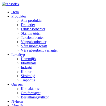
Hem
Produkter
Alla produkter
Draperier
Ljudabsorbenter
Skärmväggar
Takabsorbenter
Väggabsorbenter
Våra montagesätt
Våra absorbent-varianter
Lokaltyp
Hemmiljö
Idrottshall
Industri
Kontor
Skolmiljö
Trapphus
Om oss
Kontakta oss
Om företaget
Beställningsvillkor
Nyheter
Akustik