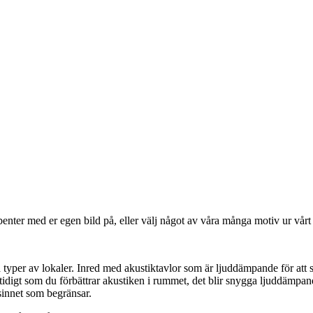
benter med er egen bild på, eller välj något av våra många motiv ur vårt 
typer av lokaler. Inred med akustiktavlor som är ljuddämpande för att s
mtidigt som du förbättrar akustiken i rummet, det blir snygga ljuddämpa
sinnet som begränsar.