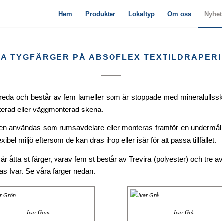
Hem
Produkter
Lokaltyp
Om oss
Nyhet
A TYGFÄRGER PÅ ABSOFLEX TEXTILDRAPER
eda och består av fem lameller som är stoppade med mineralullssk
terad eller väggmonterad skena.
en användas som rumsavdelare eller monteras framför en undermålig v
bel miljö eftersom de kan dras ihop eller isär för att passa tillfället.
är åtta st färger, varav fem st består av Trevira (polyester) och tre 
as Ivar. Se våra färger nedan.
Ivar Grön
Ivar Grå