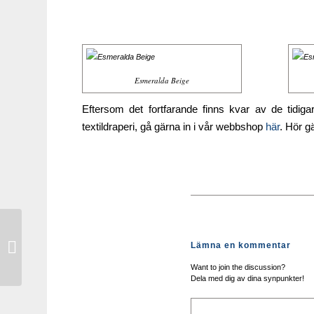
Esmeralda Beige
Eftersom det fortfarande finns kvar av de tidiga
textildraperi, gå gärna in i vår webbshop
här
. Hör gä
Referens akustiktavlor
Lämna en kommentar
på Handelshögskolan i
Stockholm
Want to join the discussion?
Dela med dig av dina synpunkter!