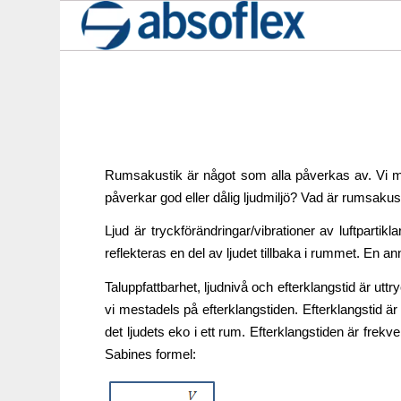
Rumsakustik är något som alla påverkas av. Vi män
påverkar god eller dålig ljudmiljö? Vad är rumsakus
Ljud är tryckförändringar/vibrationer av luftparti
reflekteras en del av ljudet tillbaka i rummet. En
Taluppfattbarhet, ljudnivå och efterklangstid är ut
vi mestadels på efterklangstiden. Efterklangstid är e
det ljudets eko i ett rum. Efterklangstiden är frek
Sabines formel: