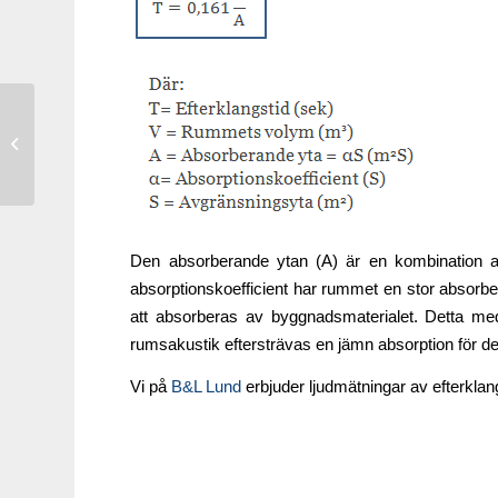
Akustikkurs i
Broddetorp 2013
Den absorberande ytan (A) är en kombination a
absorptionskoefficient har rummet en stor absorber
att absorberas av byggnadsmaterialet. Detta me
rumsakustik eftersträvas en jämn absorption för d
Vi på
B&L Lund
erbjuder ljudmätningar av efterklangs