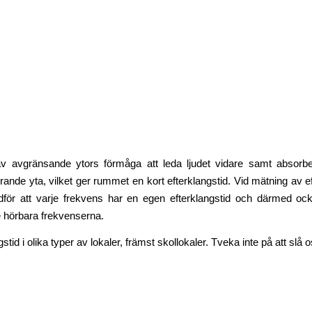
v avgränsande ytors förmåga att leda ljudet vidare samt absor
ande yta, vilket ger rummet en kort efterklangstid. Vid mätning av 
dför att varje frekvens har en egen efterklangstid och därmed oc
e hörbara frekvenserna.
tid i olika typer av lokaler, främst skollokaler. Tveka inte på att slå