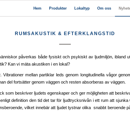
Hem
Produkter
Lokaltyp
Om oss
Nyhet
RUMSAKUSTIK & EFTERKLANGSTID
niskor påverkas både fysiskt och psykiskt av ljudmiljön, ibland ut
tik? Kan vi mäta akustiken i en lokal?
klar. Vibrationer mellan partiklar leds genom longitudinella vågor gen
 annan del fortsätter genom väggen och resten absorberas av väggen.
tryck som beskriver ljudets egenskaper och ger möjligheten att beskriva
nligt definition den tid det tar för ljudtrycksnivån i ett rum att sjun
vensberoende, vilket innebär att ljudet tystnar olika snabbt beroende