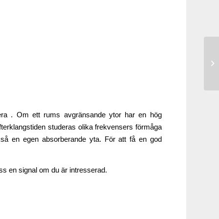
bera . Om ett rums avgränsande ytor har en hög
efterklangstiden studeras olika frekvensers förmåga
kså en egen absorberande yta. För att få en god
 oss en signal om du är intresserad.