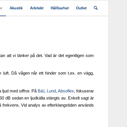
er
Akustik
Arkitekt
Hållbarhet
Outlet
an att vi tänker på det. Vad är det egentligen som
om luft. Då vågen når ett hinder som t.ex. en vägg,
 ljud med siffror. På
B&L Lund
,
Absoflex
, fokuserar
ka 60 dB sedan en ljudkälla stängts av. Enkelt sagt är
 på frekvens. Vid analys av efterklangstiden används