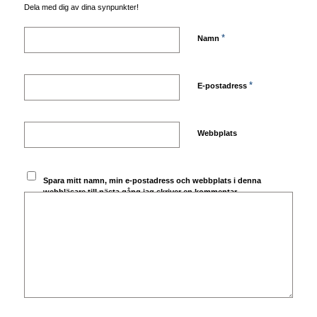
Dela med dig av dina synpunkter!
*
Namn
*
E-postadress
Webbplats
Spara mitt namn, min e-postadress och webbplats i denna
webbläsare till nästa gång jag skriver en kommentar.