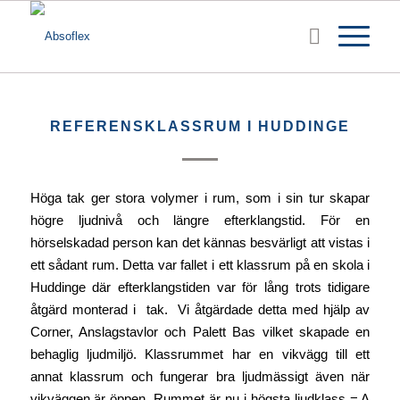
REFERENSKLASSRUM I HUDDINGE
Höga tak ger stora volymer i rum, som i sin tur skapar
högre ljudnivå och längre efterklangstid. För en
hörselskadad person kan det kännas besvärligt att vistas i
ett sådant rum. Detta var fallet i ett klassrum på en skola i
Huddinge där efterklangstiden var för lång trots tidigare
åtgärd monterad i tak. Vi åtgärdade detta med hjälp av
Corner, Anslagstavlor och Palett Bas vilket skapade en
behaglig ljudmiljö. Klassrummet har en vikvägg till ett
annat klassrum och fungerar bra ljudmässigt även när
vikväggen är öppen. Rummet är nu i högsta ljudklass = A