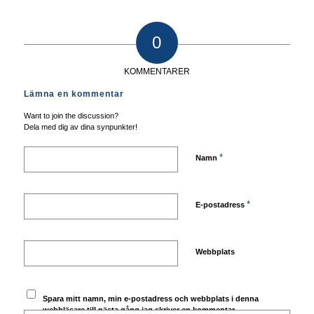
0
KOMMENTARER
Lämna en kommentar
Want to join the discussion?
Dela med dig av dina synpunkter!
*
Namn
*
E-postadress
Webbplats
Spara mitt namn, min e-postadress och webbplats i denna
webbläsare till nästa gång jag skriver en kommentar.