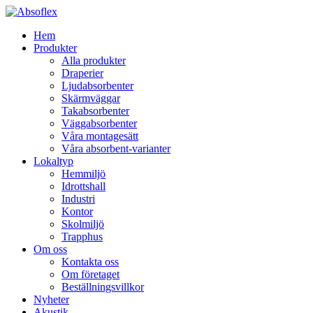
Hem
Produkter
Alla produkter
Draperier
Ljudabsorbenter
Skärmväggar
Takabsorbenter
Väggabsorbenter
Våra montagesätt
Våra absorbent-varianter
Lokaltyp
Hemmiljö
Idrottshall
Industri
Kontor
Skolmiljö
Trapphus
Om oss
Kontakta oss
Om företaget
Beställningsvillkor
Nyheter
Akustik