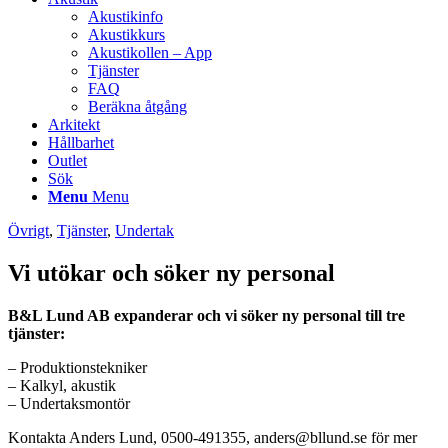
Akustikinfo
Akustikkurs
Akustikollen – App
Tjänster
FAQ
Beräkna åtgång
Arkitekt
Hållbarhet
Outlet
Sök
Menu
Menu
Övrigt
,
Tjänster
,
Undertak
Vi utökar och söker ny personal
B&L Lund AB expanderar och vi söker ny personal till tre
tjänster:
– Produktionstekniker
– Kalkyl, akustik
– Undertaksmontör
Kontakta Anders Lund, 0500-491355, anders@bllund.se för mer