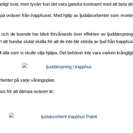
igt svar, men tyvärr kan det vara ganska kostsamt med att byta dörrar
 dämpa oväsen från trapphuset. Med hjälp av ljudabsorbenter som monter
us och de boende har blivit förvånande över effekten av ljuddämpningen
 hundar slutat skälla för att de inte blir störda av ljud från trapphus
ll alla som vi skulle vilja hjälpa. Det behöver inte vara varken krångli
rbenter på varje våningsplan.
hus för att dämpa oväsen är: