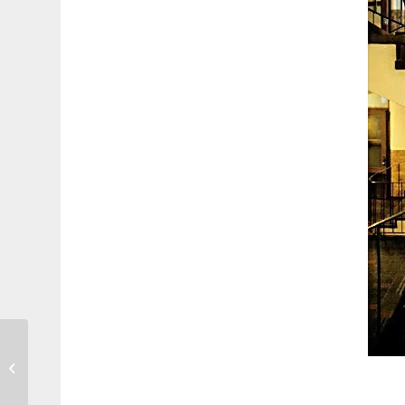
Rekord i antalet tranor vid
Hornborgasjön