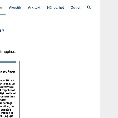
er
Akustik
Arkitekt
Hållbarhet
Outlet
S?
 trapphus.