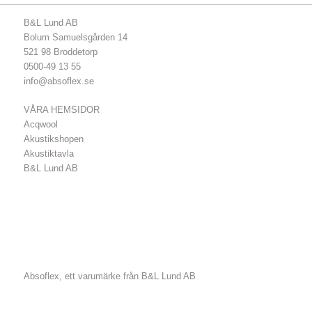
B&L Lund AB
Bolum Samuelsgården 14
521 98 Broddetorp
0500-49 13 55
info@absoflex.se
VÅRA HEMSIDOR
Acqwool
Akustikshopen
Akustiktavla
B&L Lund AB
Absoflex, ett varumärke från B&L Lund AB