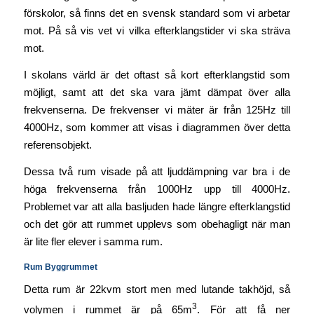
förskolor, så finns det en svensk standard som vi arbetar
mot. På så vis vet vi vilka efterklangstider vi ska sträva
mot.
I skolans värld är det oftast så kort efterklangstid som
möjligt, samt att det ska vara jämt dämpat över alla
frekvenserna. De frekvenser vi mäter är från 125Hz till
4000Hz, som kommer att visas i diagrammen över detta
referensobjekt.
Dessa två rum visade på att ljuddämpning var bra i de
höga frekvenserna från 1000Hz upp till 4000Hz.
Problemet var att alla basljuden hade längre efterklangstid
och det gör att rummet upplevs som obehagligt när man
är lite fler elever i samma rum.
Rum Byggrummet
Detta rum är 22kvm stort men med lutande takhöjd, så
3
volymen i rummet är på 65m
. För att få ner