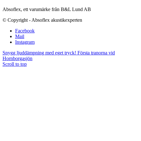
Absoflex, ett varumärke från B&L Lund AB
© Copyright - Absoflex akustikexperten
Facebook
Mail
Instagram
Snygg ljuddämpning med eget tryck!
Första tranorna vid
Hornborgasjön
Scroll to top