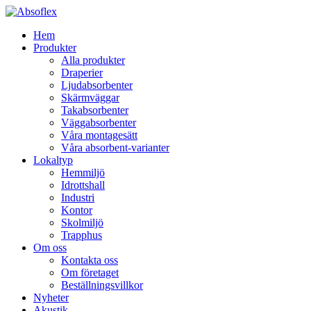
Hem
Produkter
Alla produkter
Draperier
Ljudabsorbenter
Skärmväggar
Takabsorbenter
Väggabsorbenter
Våra montagesätt
Våra absorbent-varianter
Lokaltyp
Hemmiljö
Idrottshall
Industri
Kontor
Skolmiljö
Trapphus
Om oss
Kontakta oss
Om företaget
Beställningsvillkor
Nyheter
Akustik