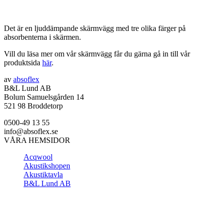
Det är en ljuddämpande skärmvägg med tre olika färger på
absorbenterna i skärmen.
Vill du läsa mer om vår skärmvägg får du gärna gå in till vår
produktsida
här
.
av
absoflex
B&L Lund AB
Bolum Samuelsgården 14
521 98 Broddetorp
0500-49 13 55
info@absoflex.se
VÅRA HEMSIDOR
Acqwool
Akustikshopen
Akustiktavla
B&L Lund AB