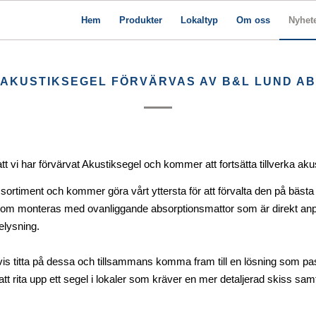
Hem
Produkter
Lokaltyp
Om oss
Nyhet
AKUSTIKSEGEL FÖRVÄRVAS AV B&L LUND AB
t vi har förvärvat Akustiksegel och kommer att fortsätta tillverka ak
 sortiment och kommer göra vårt yttersta för att förvalta den på bästa 
l som monteras med ovanliggande absorptionsmattor som är direkt anpa
elysning.
svis titta på dessa och tillsammans komma fram till en lösning som pa
att rita upp ett segel i lokaler som kräver en mer detaljerad skiss sa