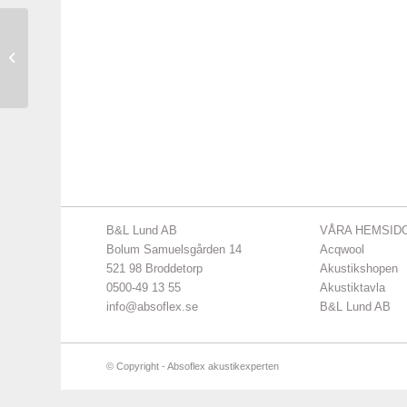
Acqwool förvärvas av
B&L Lund AB
B&L Lund AB
VÅRA HEMSID
Bolum Samuelsgården 14
Acqwool
521 98 Broddetorp
Akustikshopen
0500-49 13 55
Akustiktavla
info@absoflex.se
B&L Lund AB
© Copyright - Absoflex akustikexperten