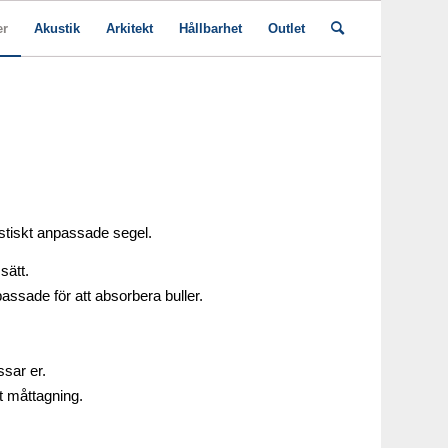
er
Akustik
Arkitekt
Hållbarhet
Outlet
ustiskt anpassade segel.
sätt.
ssade för att absorbera buller.
ssar er.
mt måttagning.